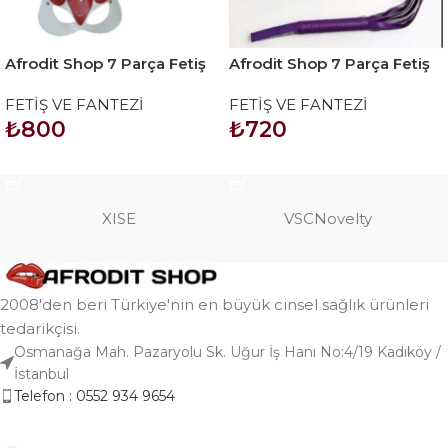
Afrodit Shop 7 Parça Fetiş
Afrodit Shop 7 Parça Fetiş
Esaret Seti Kırmızı Beyaz
Esaret Seti Siyah Mor
FETİŞ VE FANTEZİ
FETİŞ VE FANTEZİ
Kedi Maskeli
₺
800
₺
720
SEPETE EKLE
SEPETE EKLE
XISE
VSCNovelty
2008'den beri Türkiye'nin en büyük cinsel sağlık ürünleri
tedarikçisi.
Osmanağa Mah. Pazaryolu Sk. Uğur İş Hanı No:4/19 Kadıköy /
İstanbul
Telefon : 0552 934 9654