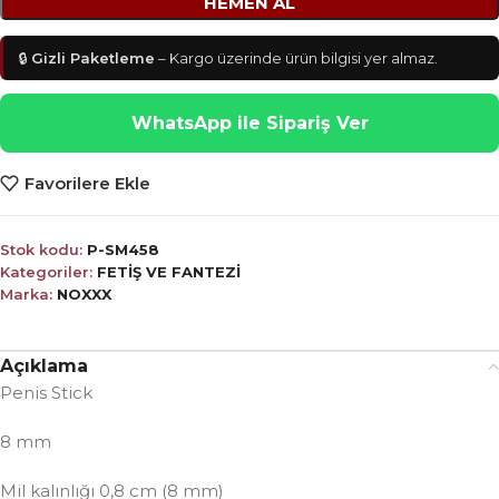
HEMEN AL
🔒
Gizli Paketleme
– Kargo üzerinde ürün bilgisi yer almaz.
WhatsApp ile Sipariş Ver
Favorilere Ekle
Stok kodu:
P-SM458
Kategoriler:
FETİŞ VE FANTEZİ
Marka:
NOXXX
Açıklama
Penis Stick
8 mm
Mil kalınlığı 0,8 cm (8 mm)