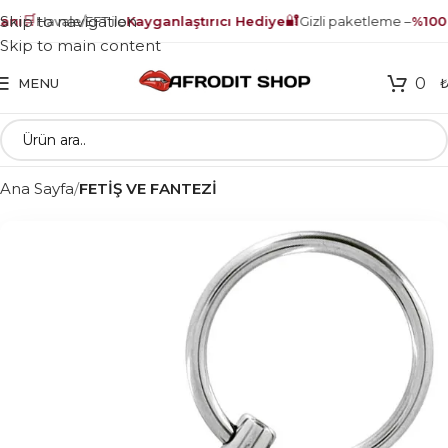
🛒
🔐
Skip to navigation
nı
Havale/EFT ile
Kayganlaştırıcı Hediye
Gizli paketleme –
%100 
Skip to main content
0
MENU
Ana Sayfa
FETİŞ VE FANTEZİ