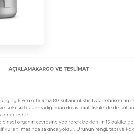
AÇIKLAMA
KARGO VE TESLIMAT
oonging krem ortalama 80 kullanımlıktır. Doc Johnson firmas
i ve kokusu bulunmadığından dolayı oral ilişkilerde de kull
p bir üründür.
insel organın çevresine yedirerek beklenilir. 15 dakika geçtik
if kullanılmasında sakınca yoktur. Ürünün rengi, tadı ve kok