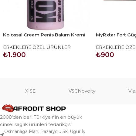
Kolossal Cream Penis Bakım Kremi
MyRxtar Fort Güç
Bitkisel Kapsül (
ERKEKLERE ÖZEL ÜRÜNLER
ERKEKLERE ÖZE
₺
1.900
₺
900
SEPETE EKLE
SEPETE EKLE
XISE
VSCNovelty
Via
2008'den beri Türkiye'nin en büyük
cinsel sağlık ürünleri tedarikçisi.
Osmanağa Mah. Pazaryolu Sk. Uğur İş