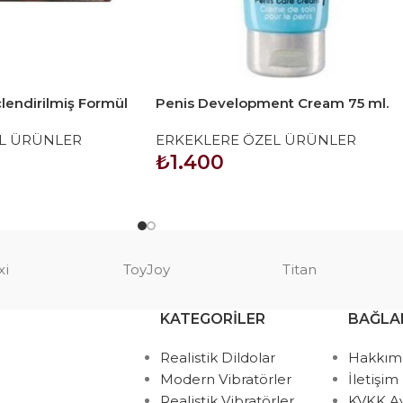
lendirilmiş Formül
Penis Development Cream 75 ml.
4lü Avantaj Paketi)
L ÜRÜNLER
ERKEKLERE ÖZEL ÜRÜNLER
₺
1.400
SEPETE EKLE
xi
ToyJoy
Titan
KATEGORILER
BAĞLA
Realistik Dildolar
Hakkım
Modern Vibratörler
İletişim
Realistik Vibratörler
KVKK A