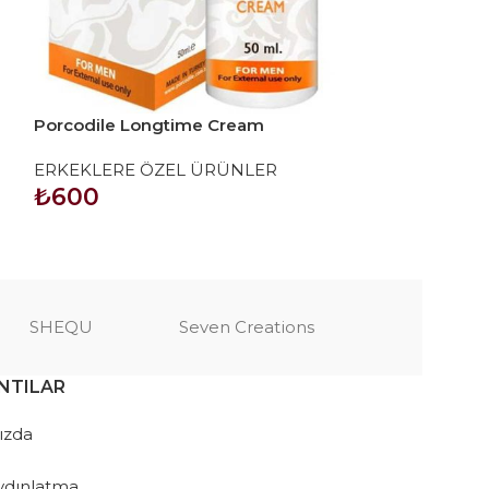
Porcodile Longtime Cream
Proling Erkekle
Sprey
ERKEKLERE ÖZEL ÜRÜNLER
ERKEKLERE Ö
₺
600
₺
900
SEPETE EKLE
SEPETE EKLE
SHEQU
Seven Creations
NTILAR
ızda
ydınlatma