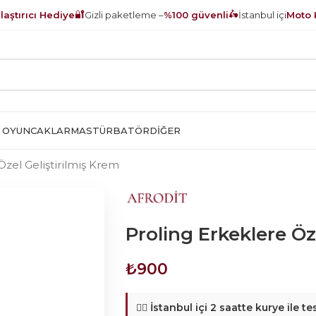
🔐
🛵
aştırıcı Hediye
Gizli paketleme –
%100 güvenli
İstanbul içi
Moto 
 OYUNCAKLAR
MASTÜRBATÖR
DIĞER
Özel Geliştirilmiş Krem
Proling Erkeklere Öz
₺
900
🚴‍♂️
İstanbul içi 2 saatte kurye ile te