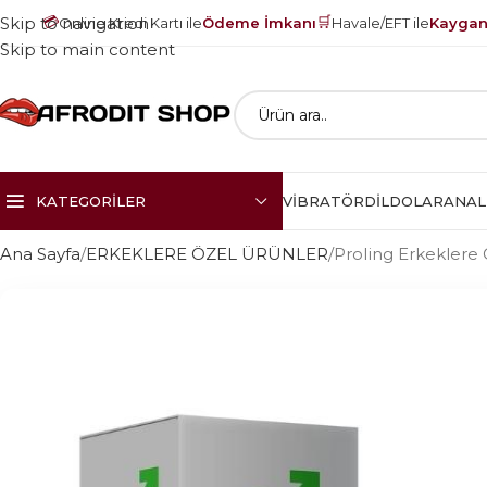
💳
🛒
Skip to navigation
Online Kredi Kartı ile
Ödeme İmkanı
Havale/EFT ile
Kayganl
Skip to main content
KATEGORILER
VIBRATÖR
DILDOLAR
ANAL
Ana Sayfa
ERKEKLERE ÖZEL ÜRÜNLER
Proling Erkeklere 