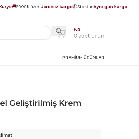
🚚
📦
Kurye
5000₺ üzeri
Ücretsiz kargo
Stoktan
Aynı gün kargo
₺
0
0
adet ürün
PREMIUM ÜRÜNLER
el Geliştirilmiş Krem
slimat