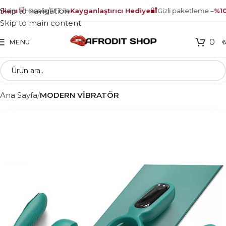
🛒
🔐
Skip to navigation
anı
Havale/EFT ile
Kayganlaştırıcı Hediye
Gizli paketleme –
%100
Skip to main content
0
MENU
Ana Sayfa
MODERN VİBRATÖR