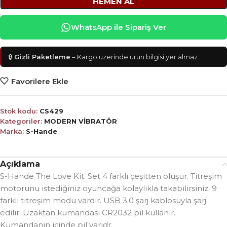
HEMEN AL
WhatsApp ile Sipariş Ver
🔒
Gizli Paketleme
– Kargo üzerinde ürün bilgisi yer almaz.
Favorilere Ekle
Stok kodu:
CS429
Kategoriler:
MODERN VİBRATÖR
Marka:
S-Hande
Açıklama
S-Hande The Love Kit. Set 4 farklı çeşitten oluşur. Titreşim
motorunu istediğiniz oyuncağa kolaylıkla takabilirsiniz. 9
farklı titreşim modu vardır. USB 3.0 şarj kablosuyla şarj
edilir. Uzaktan kumandası CR2032 pil kullanır.
Kumandanın içinde pil varıdr.