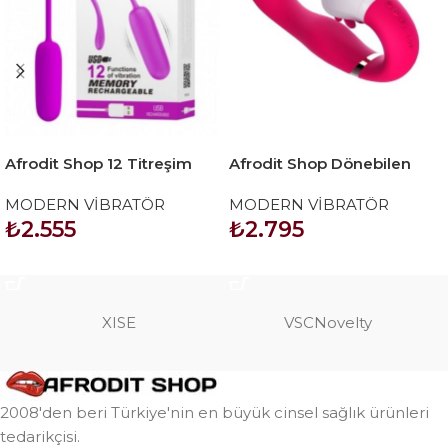
Afrodit Shop 12 Titreşim
Afrodit Shop Dönebilen
Modlu Modern Vibratör
Vajinal Oral 12 Fonksiyon
MODERN VİBRATÖR
MODERN VİBRATÖR
Vibratör
₺
2.555
₺
2.795
SEPETE EKLE
SEPETE EKLE
XISE
VSCNovelty
2008'den beri Türkiye'nin en büyük cinsel sağlık ürünleri
tedarikçisi.