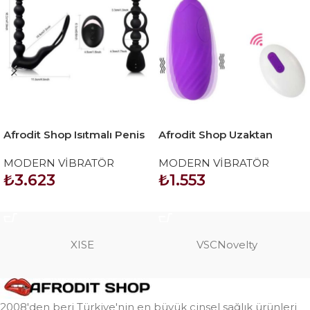
Afrodit Shop Isıtmalı Penis
Afrodit Shop Uzaktan
Halkalı Anal Prostat Vibratör
Kumandalı Kuyruklu
MODERN VİBRATÖR
MODERN VİBRATÖR
Vibratör
₺
3.623
₺
1.553
SEPETE EKLE
SEPETE EKLE
XISE
VSCNovelty
2008'den beri Türkiye'nin en büyük cinsel sağlık ürünleri