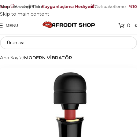
🛒
🔐
Skip to navigation
anı
Havale/EFT ile
Kayganlaştırıcı Hediye
Gizli paketleme –
%100
Skip to main content
0
MENU
Ana Sayfa
MODERN VİBRATÖR