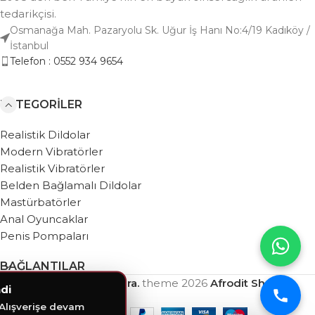
tedarikçisi.
Osmanağa Mah. Pazaryolu Sk. Uğur İş Hanı No:4/19 Kadıköy /
İstanbul
Telefon : 0552 934 9654
KATEGORILER
Realistik Dildolar
Modern Vibratörler
Realistik Vibratörler
Belden Bağlamalı Dildolar
Mastürbatörler
Anal Oyuncaklar
Penis Pompaları
BAĞLANTILAR
Based on
WebZera.
theme
2026
Afrodit Shop
.
di
 Alışverişe devam