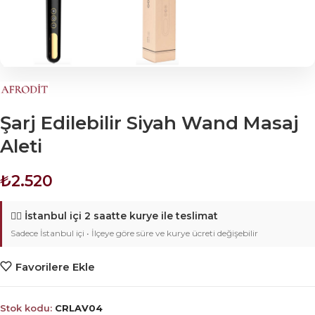
Şarj Edilebilir Siyah Wand Masaj
Aleti
₺
2.520
🚴‍♂️
İstanbul içi 2 saatte kurye ile teslimat
Sadece İstanbul içi • İlçeye göre süre ve kurye ücreti değişebilir
Favorilere Ekle
Stok kodu:
CRLAV04