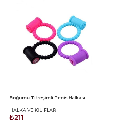
Boğumu Titreşimli Penis Halkası
Max Man 50mm 
Pembe
YN0049
HALKA VE KILIFLAR
HALKA VE KIL
₺
211
₺
911
SEPETE EKLE
SEPETE EKLE