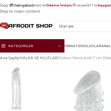
💳
🛒
Skip to navigation
Online Kredi Kartı ile
Ödeme İmkanı
Havale/EFT ile
Kayganl
Skip to main content
KATEGORILER
VIBRATÖR
DILDOLAR
ANAL
Ana Sayfa
HALKA VE KILIFLAR
Silikon Penis Kılıfı 7 cm Ekle