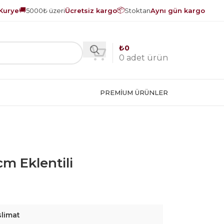
🚚
📦
Kurye
5000₺ üzeri
Ücretsiz kargo
Stoktan
Aynı gün kargo
₺
0
0
adet ürün
PREMIUM ÜRÜNLER
 cm Eklentili
slimat