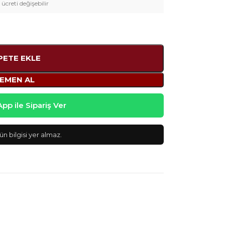
 ücreti değişebilir
PETE EKLE
EMEN AL
p ile Sipariş Ver
n bilgisi yer almaz.