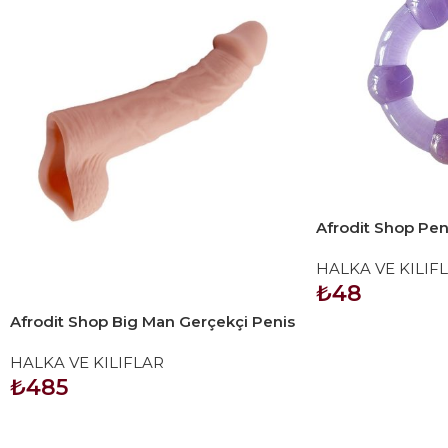
Afrodit Shop Pen
Mor
HALKA VE KILIF
₺
48
Afrodit Shop Big Man Gerçekçi Penis
SEPETE EKLE
Uzatıcı Kılıf
HALKA VE KILIFLAR
₺
485
SEPETE EKLE