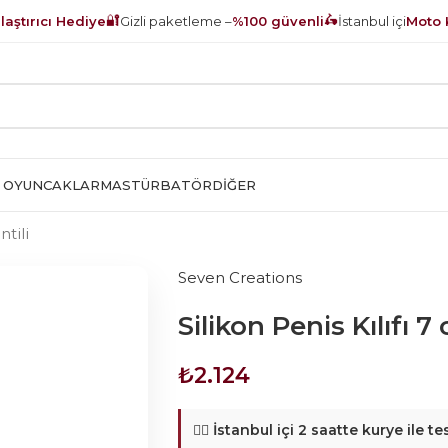
🔐
🛵
aştırıcı Hediye
Gizli paketleme –
%100 güvenli
İstanbul içi
Moto 
 OYUNCAKLAR
MASTÜRBATÖR
DIĞER
ntili
Seven Creations
Silikon Penis Kılıfı 7
₺
2.124
🚴‍♂️
İstanbul içi 2 saatte kurye ile te