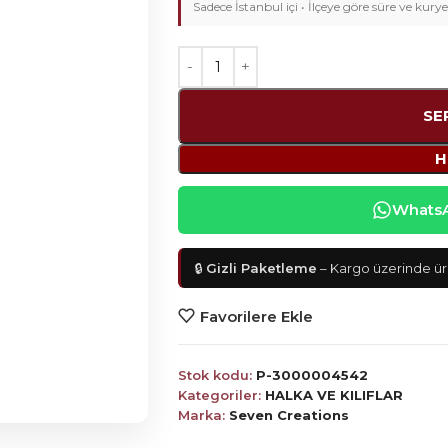
Sadece İstanbul içi • İlçeye göre süre ve kurye
SE
H
WhatsAp
🔒
Gizli Paketleme
– Kargo üzerinde ürü
Favorilere Ekle
Stok kodu:
P-3000004542
Kategoriler:
HALKA VE KILIFLAR
Marka:
Seven Creations