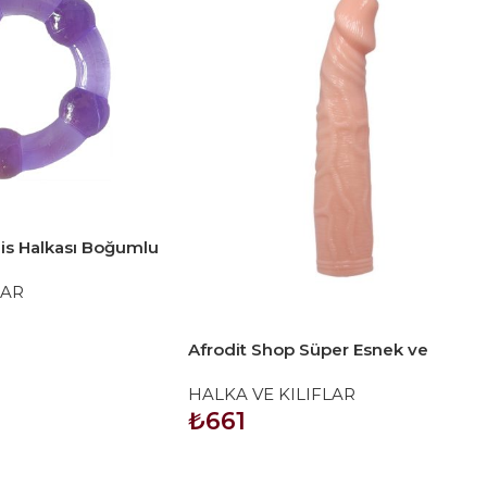
is Halkası Boğumlu
LAR
Afrodit Shop Süper Esnek ve
Gerçekçi Titreşimli Penis Kılıfı No6
HALKA VE KILIFLAR
₺
661
SEPETE EKLE