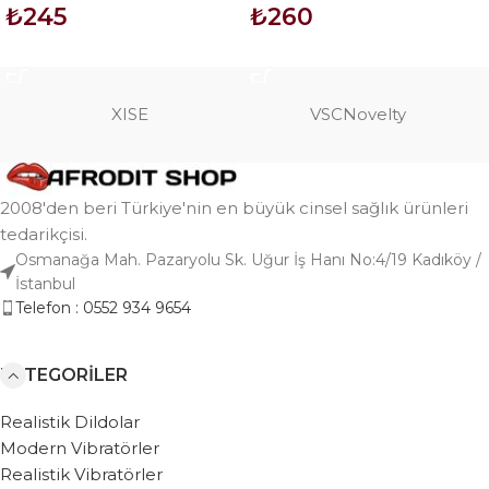
₺
245
₺
260
SEPETE EKLE
SEPETE EKLE
XISE
VSCNovelty
2008'den beri Türkiye'nin en büyük cinsel sağlık ürünleri
tedarikçisi.
Osmanağa Mah. Pazaryolu Sk. Uğur İş Hanı No:4/19 Kadıköy /
İstanbul
Telefon : 0552 934 9654
KATEGORILER
Realistik Dildolar
Modern Vibratörler
Realistik Vibratörler