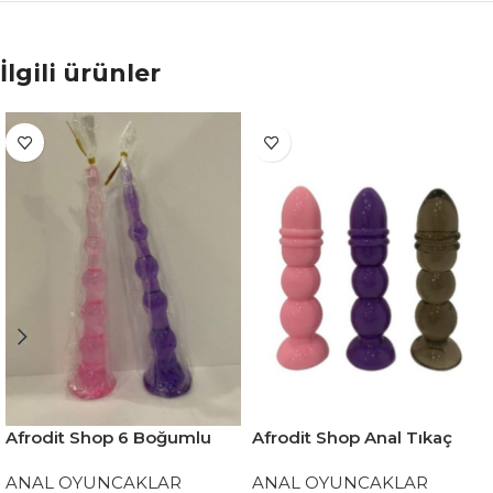
İlgili ürünler
Afrodit Shop 6 Boğumlu
Afrodit Shop Anal Tıkaç
17,5 cm vantuzlu silikon
Karışık Renklerde
ANAL OYUNCAKLAR
ANAL OYUNCAKLAR
anal plug
33*135MM 85GR