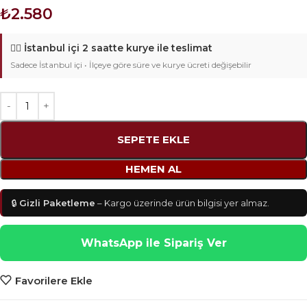
₺
2.580
🚴‍♂️
İstanbul içi 2 saatte kurye ile teslimat
Sadece İstanbul içi • İlçeye göre süre ve kurye ücreti değişebilir
SEPETE EKLE
HEMEN AL
🔒
Gizli Paketleme
– Kargo üzerinde ürün bilgisi yer almaz.
WhatsApp ile Sipariş Ver
Favorilere Ekle