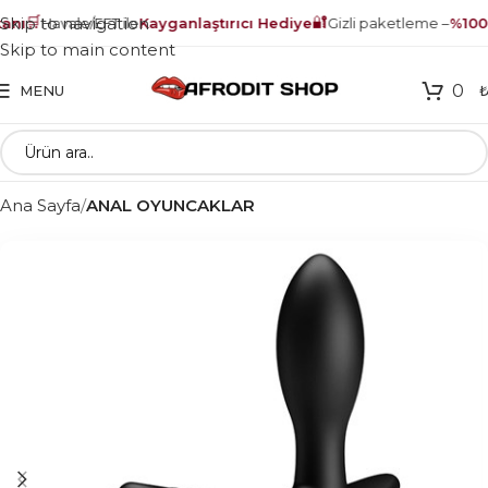
🛒
🔐
Skip to navigation
nı
Havale/EFT ile
Kayganlaştırıcı Hediye
Gizli paketleme –
%100 g
Skip to main content
0
MENU
Ana Sayfa
ANAL OYUNCAKLAR