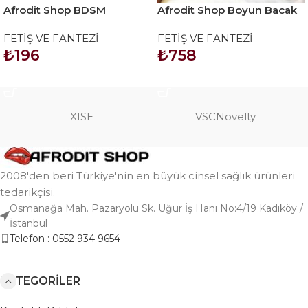
Afrodit Shop BDSM
Afrodit Shop Boyun Bacak
Boğumlu Plastik Penis
askısı No: 411
FETİŞ VE FANTEZİ
FETİŞ VE FANTEZİ
Çubuğu
₺
196
₺
758
SEPETE EKLE
SEPETE EKLE
XISE
VSCNovelty
2008'den beri Türkiye'nin en büyük cinsel sağlık ürünleri
tedarikçisi.
Osmanağa Mah. Pazaryolu Sk. Uğur İş Hanı No:4/19 Kadıköy /
İstanbul
Telefon : 0552 934 9654
KATEGORILER