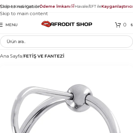
🛒
Skip to navigation
nline Kredi Kartı ile
Ödeme İmkanı
Havale/EFT ile
Kayganlaştırıcı 
Skip to main content
0
MENU
Ana Sayfa
FETİŞ VE FANTEZİ