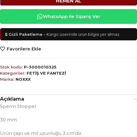
HEMEN AL
WhatsApp ile Sipariş Ver
🔒
Gizli Paketleme
– Kargo üzerinde ürün bilgisi yer almaz.
Favorilere Ekle
Stok kodu:
P-3000010325
Kategoriler:
FETİŞ VE FANTEZİ
Marka:
NOXXX
Açıklama
Sperm Stopper
30 mm
Ürün çapı ve mil uzunluğu 3 cm’dir.