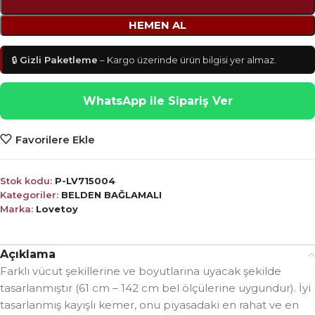
HEMEN AL
🔒
Gizli Paketleme
– Kargo üzerinde ürün bilgisi yer almaz.
WhatsApp ile Sipariş Ver
Favorilere Ekle
Stok kodu:
P-LV715004
Kategoriler:
BELDEN BAĞLAMALI
Marka:
Lovetoy
Açıklama
Farklı vücut şekillerine ve boyutlarına uyacak şekilde
tasarlanmıştır (61 cm – 142 cm bel ölçülerine uygundur). İyi
tasarlanmış kayışlı kemer, onu piyasadaki en rahat ve en