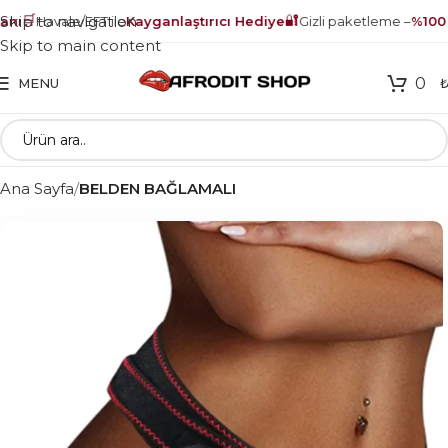
🛒
🔐
Skip to navigation
ı
Havale/EFT ile
Kayganlaştırıcı Hediye
Gizli paketleme –
%100 g
Skip to main content
0
MENU
Ana Sayfa
BELDEN BAĞLAMALI