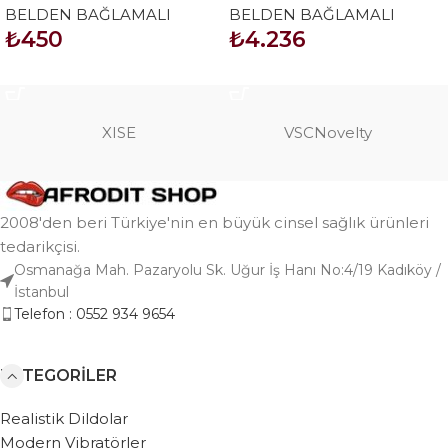
BELDEN BAĞLAMALI
BELDEN BAĞLAMALI
Belden Bağlama Kemeri
Bağlamalı Model2
₺
450
₺
4.236
Siyah
SEPETE EKLE
SEPETE EKLE
XISE
VSCNovelty
2008'den beri Türkiye'nin en büyük cinsel sağlık ürünleri
tedarikçisi.
Osmanağa Mah. Pazaryolu Sk. Uğur İş Hanı No:4/19 Kadıköy /
İstanbul
Telefon : 0552 934 9654
KATEGORILER
Realistik Dildolar
Modern Vibratörler