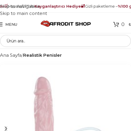
🛒
🔐
Skip to navigation
ı
Havale/EFT ile
Kayganlaştırıcı Hediye
Gizli paketleme –
%100 gü
Skip to main content
0
MENU
Ana Sayfa
Realistik Penisler