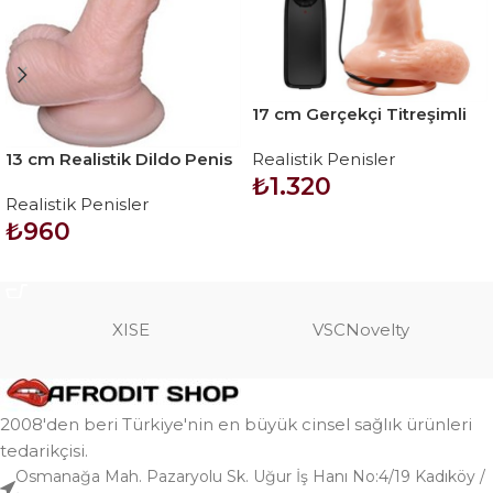
17 cm Gerçekçi Titreşimli
Dildo Vibratör Penis
13 cm Realistik Dildo Penis
Realistik Penisler
– Vincy
₺
1.320
Realistik Penisler
₺
960
SEPETE EKLE
SEPETE EKLE
XISE
VSCNovelty
2008'den beri Türkiye'nin en büyük cinsel sağlık ürünleri
tedarikçisi.
Osmanağa Mah. Pazaryolu Sk. Uğur İş Hanı No:4/19 Kadıköy /