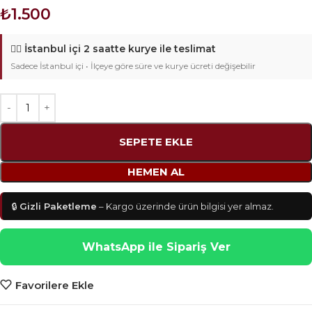
₺
1.500
🚴‍♂️
İstanbul içi 2 saatte kurye ile teslimat
Sadece İstanbul içi • İlçeye göre süre ve kurye ücreti değişebilir
SEPETE EKLE
HEMEN AL
🔒
Gizli Paketleme
– Kargo üzerinde ürün bilgisi yer almaz.
WhatsApp ile Sipariş Ver
Favorilere Ekle