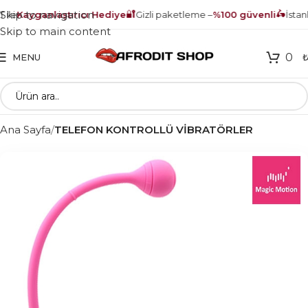
🔐
🛵
Skip to navigation
ile
Kayganlaştırıcı Hediye
Gizli paketleme –
%100 güvenli
İstanbu
Skip to main content
0
MENU
Ana Sayfa
TELEFON KONTROLLÜ VİBRATÖRLER