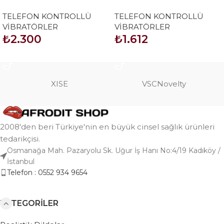
Kontrollü Giyilebilir Vibratör
Kontrollü Full Covered
TELEFON KONTROLLÜ
TELEFON KONTROLLÜ
Rubber Rose Anal Plug –
VİBRATÖRLER
VİBRATÖRLER
Siyah
₺
2.300
₺
1.612
SEPETE EKLE
SEPETE EKLE
XISE
VSCNovelty
2008'den beri Türkiye'nin en büyük cinsel sağlık ürünleri
tedarikçisi.
Osmanağa Mah. Pazaryolu Sk. Uğur İş Hanı No:4/19 Kadıköy /
İstanbul
Telefon : 0552 934 9654
KATEGORILER