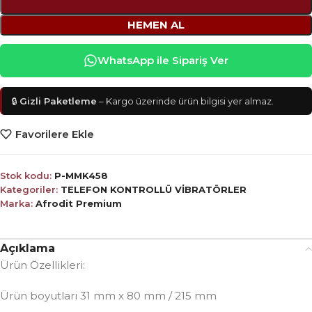
HEMEN AL
WhatsApp ile Sipariş Ver
🔒
Gizli Paketleme
– Kargo üzerinde ürün bilgisi yer almaz.
Favorilere Ekle
Stok kodu:
P-MMK458
Kategoriler:
TELEFON KONTROLLÜ VİBRATÖRLER
Marka:
Afrodit Premium
Açıklama
Ürün Özellikleri:
Ürün boyutları 31 mm x 80 mm / 215 mm