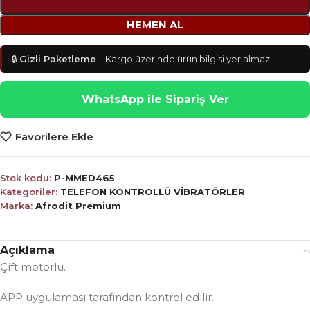
HEMEN AL
🔒
Gizli Paketleme
– Kargo üzerinde ürün bilgisi yer almaz.
WhatsApp ile Sipariş Ver
Favorilere Ekle
Stok kodu:
P-MMED465
Kategoriler:
TELEFON KONTROLLÜ VİBRATÖRLER
Marka:
Afrodit Premium
Açıklama
Çift motorlu.
APP uygulaması tarafından kontrol edilir.