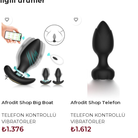
İlgili ürünler
Afrodit Shop Big Boat
Afrodit Shop Telefon
Anchor Swing – Telefon
Kontrollü Full Covered
TELEFON KONTROLLÜ
TELEFON KONTROLLÜ
Kontrollü Titreşimli Anal
Rubber Rose Anal Plug –
VİBRATÖRLER
VİBRATÖRLER
Plug (Siyah)
Siyah
₺
1.376
₺
1.612