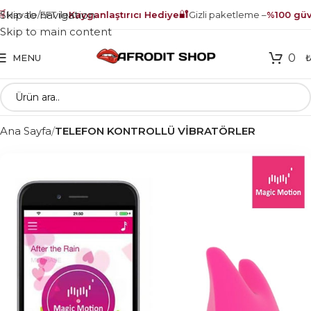
🔐
Skip to navigation
Havale/EFT ile
Kayganlaştırıcı Hediye
Gizli paketleme –
%100 güve
Skip to main content
0
MENU
Ana Sayfa
TELEFON KONTROLLÜ VİBRATÖRLER