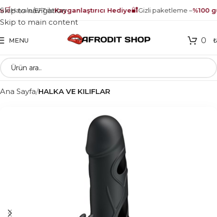
🛒
🔐
Skip to navigation
Havale/EFT ile
Kayganlaştırıcı Hediye
Gizli paketleme –
%100 güv
Skip to main content
0
MENU
Ana Sayfa
HALKA VE KILIFLAR