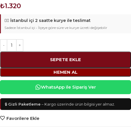
₺
1.320
🚴‍♂️
İstanbul içi 2 saatte kurye ile teslimat
Sadece İstanbul içi • İlçeye göre süre ve kurye ücreti değişebilir
SEPETE EKLE
HEMEN AL
WhatsApp ile Sipariş Ver
🔒
Gizli Paketleme
– Kargo üzerinde ürün bilgisi yer almaz.
Favorilere Ekle