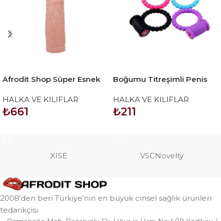
Afrodit Shop Süper Esnek
Boğumu Titreşimli Penis
ve Gerçekçi Titreşimli
Halkası Pembe
HALKA VE KILIFLAR
HALKA VE KILIFLAR
Penis Kılıfı No6
₺
661
₺
211
SEPETE EKLE
SEPETE EKLE
XISE
VSCNovelty
2008'den beri Türkiye'nin en büyük cinsel sağlık ürünleri
tedarikçisi.