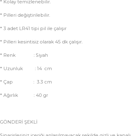
* Kolay temizlenebilir.
* Pilleri değiştirilebilir.
* 3 adet LR41 tipi pil ile çalışır
* Pilleri kesintisiz olarak 45 dk çalışır.
* Renk : Siyah
* Uzunluk : 14 cm
* Çap : 3.3 cm
* Ağırlık : 40 gr
GÖNDERİ ŞEKLİ
Siparişleriniz içeriği anlaşılmayacak şekilde gizli ve kapalı