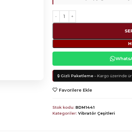
SE
H
WhatsAp
🔒
Gizli Paketleme
– Kargo üzerinde ürü
Favorilere Ekle
Stok kodu:
BDM1441
Kategoriler:
Vibratör Çeşitleri