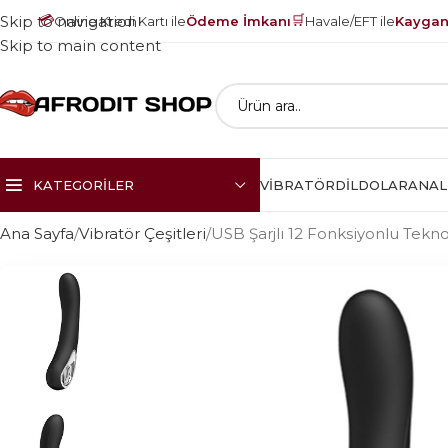
💳
🛒
Skip to navigation
Online Kredi Kartı ile
Ödeme İmkanı
Havale/EFT ile
Kayganl
Skip to main content
KATEGORILER
VIBRATÖR
DILDOLAR
ANAL
Ana Sayfa
Vibratör Çeşitleri
USB Şarjlı 12 Fonksiyonlu Teknol