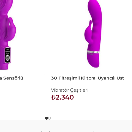
 Sensörlü
30 Titreşimli Klitoral Uyarıcılı Üst
ör
Düzey Teknolojik Vibratör – Hilda
Vibratör Çeşitleri
₺
2.340
SEPETE EKLE