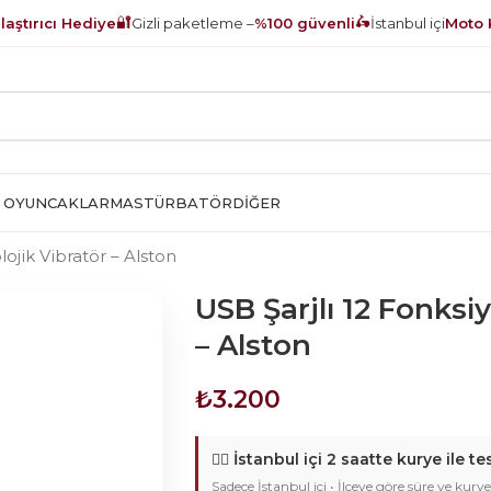
🔐
🛵
aştırıcı Hediye
Gizli paketleme –
%100 güvenli
İstanbul içi
Moto 
 OYUNCAKLAR
MASTÜRBATÖR
DIĞER
ojik Vibratör – Alston
USB Şarjlı 12 Fonksi
– Alston
₺
3.200
🚴‍♂️
İstanbul içi 2 saatte kurye ile te
Sadece İstanbul içi • İlçeye göre süre ve kurye