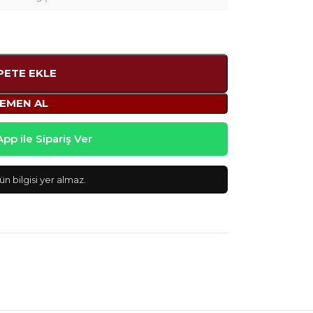
PETE EKLE
EMEN AL
p ile Sipariş Ver
n bilgisi yer almaz.