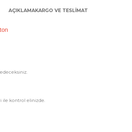
AÇIKLAMA
KARGO VE TESLIMAT
 Alston
sedeceksiniz.
ile kontrol elinizde.