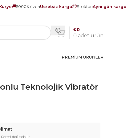
🚚
📦
Kurye
5000₺ üzeri
Ücretsiz kargo
Stoktan
Aynı gün kargo
₺
0
0
adet ürün
PREMIUM ÜRÜNLER
yonlu Teknolojik Vibratör
slimat
 ücreti değişebilir