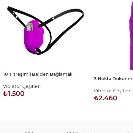
10 Titreşimli Belden Bağlamalı
3 Nokta Dokunma
Çamaşır İçi Vajinal Vibratör
Teknolojik Vibrat
Vibratör Çeşitleri
Vibratör Çeşitleri
₺
1.500
₺
2.460
SEPETE EKLE
SEPETE EKLE