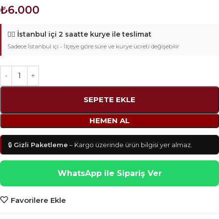
₺
6.000
🚴‍♂️
İstanbul içi 2 saatte kurye ile teslimat
Sadece İstanbul içi • İlçeye göre süre ve kurye ücreti değişebilir
SEPETE EKLE
HEMEN AL
🔒
Gizli Paketleme
– Kargo üzerinde ürün bilgisi yer almaz.
WhatsApp ile Sipariş Ver
Favorilere Ekle