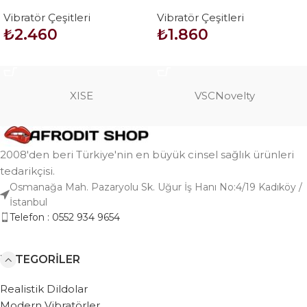
Teknolojik Vibratör
Uyarıcılı Teknolojik Vibratör
Vibratör Çeşitleri
Vibratör Çeşitleri
– Newman
₺
2.460
₺
1.860
SEPETE EKLE
SEPETE EKLE
XISE
VSCNovelty
2008'den beri Türkiye'nin en büyük cinsel sağlık ürünleri
tedarikçisi.
Osmanağa Mah. Pazaryolu Sk. Uğur İş Hanı No:4/19 Kadıköy /
İstanbul
Telefon : 0552 934 9654
KATEGORILER
Realistik Dildolar
Modern Vibratörler