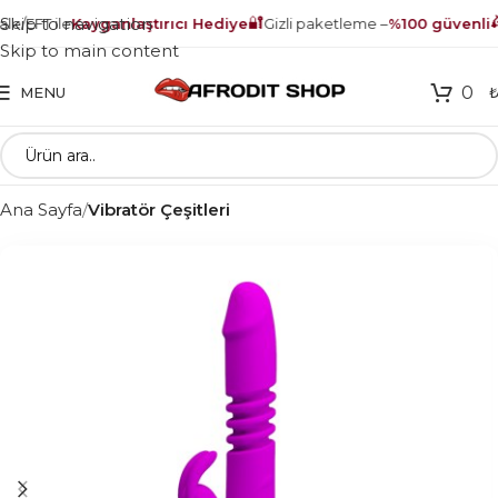
🔐
🛵
Skip to navigation
/EFT ile
Kayganlaştırıcı Hediye
Gizli paketleme –
%100 güvenli
İ
Skip to main content
0
MENU
Ana Sayfa
Vibratör Çeşitleri