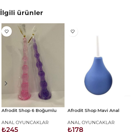
İlgili ürünler
Afrodit Shop 6 Boğumlu
Afrodit Shop Mavi Anal
17,5 cm vantuzlu silikon
Temizlik Pompası
ANAL OYUNCAKLAR
ANAL OYUNCAKLAR
anal plug
₺
245
₺
178