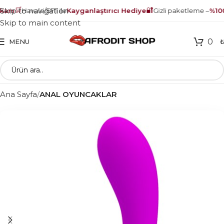
🛒
🔐
Skip to navigation
nı
Havale/EFT ile
Kayganlaştırıcı Hediye
Gizli paketleme –
%100 
Skip to main content
0
MENU
Ana Sayfa
ANAL OYUNCAKLAR