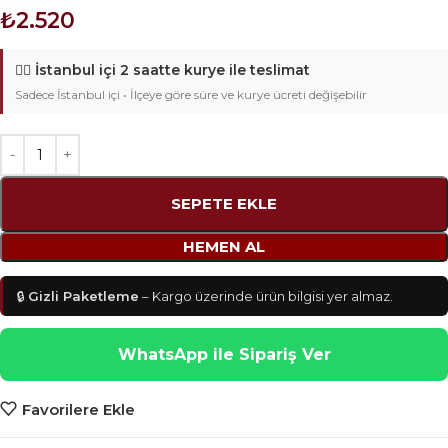
₺
2.520
🚴‍♂️
İstanbul içi 2 saatte kurye ile teslimat
Sadece İstanbul içi • İlçeye göre süre ve kurye ücreti değişebilir
SEPETE EKLE
HEMEN AL
🔒
Gizli Paketleme
– Kargo üzerinde ürün bilgisi yer almaz.
WhatsApp ile Sipariş Ver
Favorilere Ekle