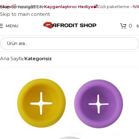
🛒
🔐
Skip to navigation
kanı
Havale/EFT ile
Kayganlaştırıcı Hediye
Gizli paketleme –
%10
Skip to main content
0
MENU
Ana Sayfa
Kategorisiz