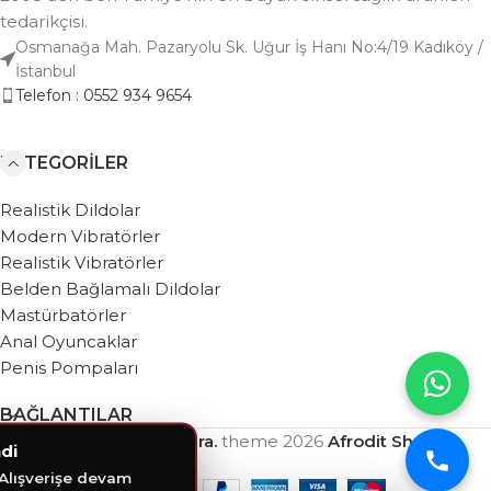
tedarikçisi.
Osmanağa Mah. Pazaryolu Sk. Uğur İş Hanı No:4/19 Kadıköy /
İstanbul
Telefon : 0552 934 9654
KATEGORILER
Realistik Dildolar
Modern Vibratörler
Realistik Vibratörler
Belden Bağlamalı Dildolar
Mastürbatörler
Anal Oyuncaklar
Penis Pompaları
BAĞLANTILAR
Based on
WebZera.
theme
2026
Afrodit Shop
.
di
 Alışverişe devam