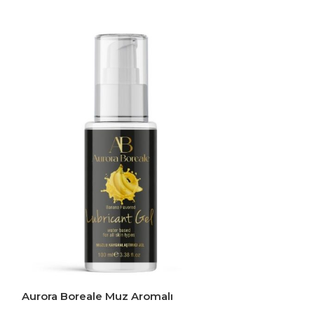
Aurora Boreale Muz Aromalı
Aurora Boreale
Kayganlaştırıcı Jel 100 ML
Kayganlaştırıc