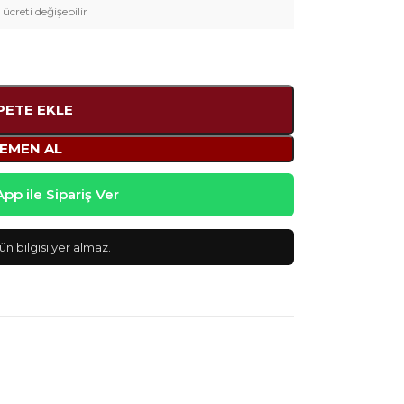
 ücreti değişebilir
PETE EKLE
EMEN AL
p ile Sipariş Ver
n bilgisi yer almaz.