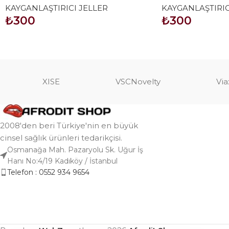
KAYGANLAŞTIRICI JELLER
KAYGANLAŞTIRIC
₺
300
₺
300
SEPETE EKLE
SEPETE EKLE
XISE
VSCNovelty
Via
2008'den beri Türkiye'nin en büyük
cinsel sağlık ürünleri tedarikçisi.
Osmanağa Mah. Pazaryolu Sk. Uğur İş
Hanı No:4/19 Kadıköy / İstanbul
Telefon : 0552 934 9654