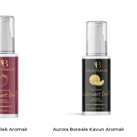
ilek Aromalı
Aurora Boreale Kavun Aromalı
el 100 ML
Kayganlaştırıcı Jel 100 ML