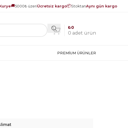
🚚
📦
Kurye
5000₺ üzeri
Ücretsiz kargo
Stoktan
Aynı gün kargo
₺
0
0
adet ürün
PREMIUM ÜRÜNLER
slimat