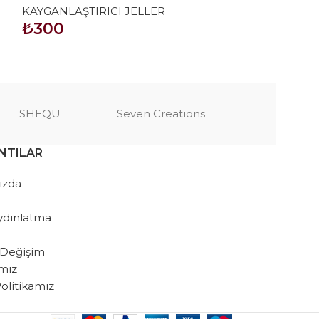
KAYGANLAŞTIRICI JELLER
KAYGANLAŞTIR
₺
300
₺
300
SEPETE EKLE
SEPETE EKLE
SHEQU
Seven Creations
NTILAR
ızda
ydınlatma
 Değişim
amız
 Politikamız