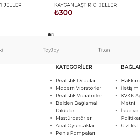
I JELLER
KAYGANLAŞTIRICI JELLER
₺
300
SEPETE EKLE
xi
ToyJoy
Titan
KATEGORILER
BAĞLA
Realistik Dildolar
Hakkım
Modern Vibratörler
İletişim
Realistik Vibratörler
KVKK A
Belden Bağlamalı
Metni
Dildolar
İade ve
Mastürbatörler
Politik
Anal Oyuncaklar
Gizlilik
Penis Pompaları