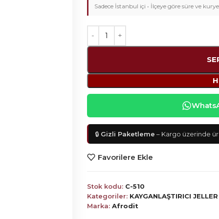
Sadece İstanbul içi • İlçeye göre süre ve kurye
SE
H
WhatsAp
🔒
Gizli Paketleme
– Kargo üzerinde ürü
Favorilere Ekle
Stok kodu:
C-510
Kategoriler:
KAYGANLAŞTIRICI JELLER
Marka:
Afrodit