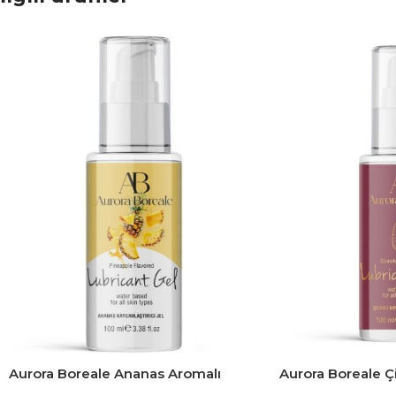
Aurora Boreale Ananas Aromalı
Aurora Boreale Ç
Kayganlaştırıcı Jel 100 ML
Kayganlaştırıcı J