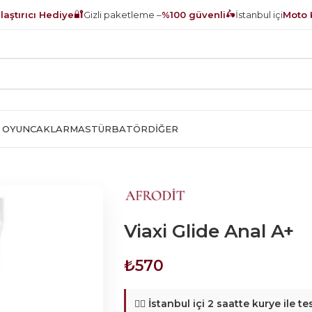
🔐
🛵
aştırıcı Hediye
Gizli paketleme –
%100 güvenli
İstanbul içi
Moto 
 OYUNCAKLAR
MASTÜRBATÖR
DIĞER
Viaxi Glide Anal A+
₺
570
🚴‍♂️
İstanbul içi 2 saatte kurye ile te