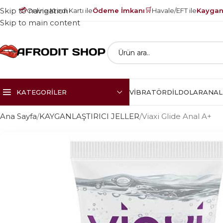
💳
🛒
Skip to navigation
Online Kredi Kartı ile
Ödeme İmkanı
Havale/EFT ile
Kayganl
Skip to main content
KATEGORILER
VIBRATÖR
DILDOLAR
ANAL
Ana Sayfa
KAYGANLAŞTIRICI JELLER
Viaxi Glide Anal A+