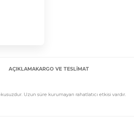
AÇIKLAMA
KARGO VE TESLIMAT
 kokusuzdur. Uzun süre kurumayan rahatlatıcı etkisi vardır.