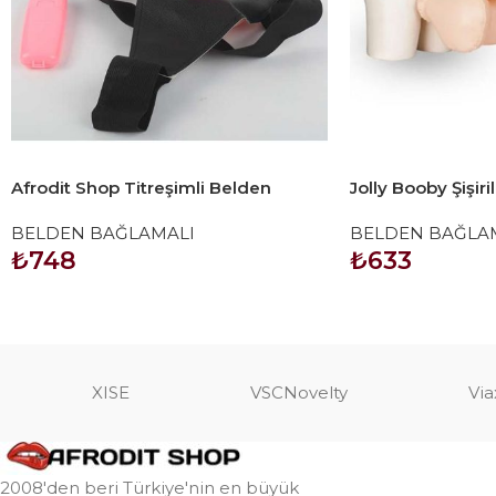
Afrodit Shop Titreşimli Belden
Jolly Booby Şişir
Bağlamalı Realistik Penis Wear
Penis
BELDEN BAĞLAMALI
BELDEN BAĞLA
₺
748
₺
633
SEPETE EKLE
SEPETE EKLE
XISE
VSCNovelty
Via
2008'den beri Türkiye'nin en büyük