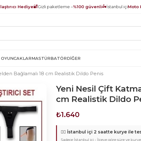
🔐
🛵
aştırıcı Hediye
Gizli paketleme –
%100 güvenli
İstanbul içi
Moto 
 OYUNCAKLAR
MASTÜRBATÖR
DIĞER
Belden Bağlamalı 18 cm Realistik Dildo Penis
Yeni Nesil Çift Katm
cm Realistik Dildo P
₺
1.640
🚴‍♂️
İstanbul içi 2 saatte kurye ile te
Sadece İstanbul içi • İlçeye göre süre ve kurye