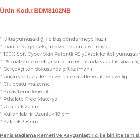
Ürün Kodu:BDM8102NB
* Ultra yumuşaklığı ile baş döndürmeye hazır!
* İnanılmaz gerçekçi malzemeden üretilmiştir.
* 100% Soft Cyber Skin Patentli R5 yüksek kaliteli,yumuşak 
* R5 malzeme özelliği kullanım esnasında vücut ısısına ulaşı
* Gerçekçi ten dokusunda çift katmanlı
* Güçlü vantuzu ile her zemine sabitlenebilme özelliği
* Cilt dostu malzeme
* Kolay temizlenebilir
* Pthalate Free Materyal
* Uzunluk 20 cm
* Kullanılabilir Uzunluk 18 cm
* Kalınlık 3,8 cm
Penis Bağlama Kemeri ve Kayganlaştırıcı ile birlikte tam si