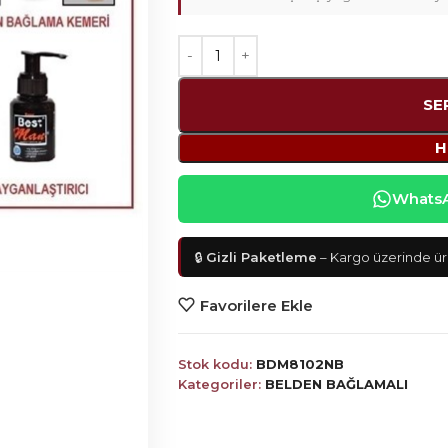
SE
H
WhatsAp
🔒
Gizli Paketleme
– Kargo üzerinde ürü
Favorilere Ekle
Stok kodu:
BDM8102NB
Kategoriler:
BELDEN BAĞLAMALI