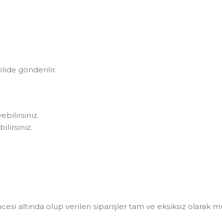
olide gönderilir.
bilirsiniz.
lirsiniz.
i altında olup verilen siparişler tam ve eksiksiz olarak müşt