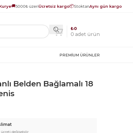
🚚
📦
Kurye
5000₺ üzeri
Ücretsiz kargo
Stoktan
Aynı gün kargo
₺
0
0
adet ürün
PREMIUM ÜRÜNLER
anlı Belden Bağlamalı 18
enis
slimat
 ücreti değişebilir