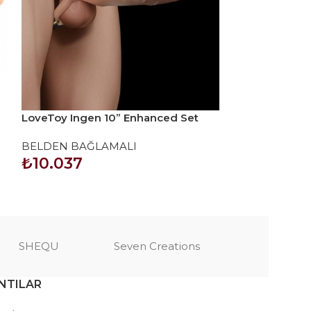
LoveToy Ingen 10” Enhanced Set
Lusty Heart Lü
L/XL/2XL İçi Boş Kemerli Penis
Seti
BELDEN BAĞLAMALI
BELDEN BAĞ
₺
10.037
₺
2.070
SEPETE EKLE
SEPETE EKLE
SHEQU
Seven Creations
NTILAR