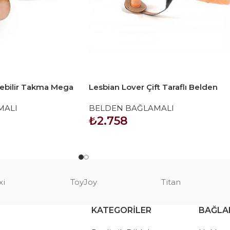
ilebilir Takma Mega
Lesbian Lover Çift Taraflı Belden
Bağlamalı Protez Penis – Ten
MALI
BELDEN BAĞLAMALI
₺
2.758
SEPETE EKLE
xi
ToyJoy
Titan
KATEGORILER
BAĞLA