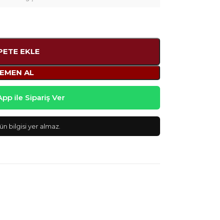
PETE EKLE
EMEN AL
p ile Sipariş Ver
n bilgisi yer almaz.