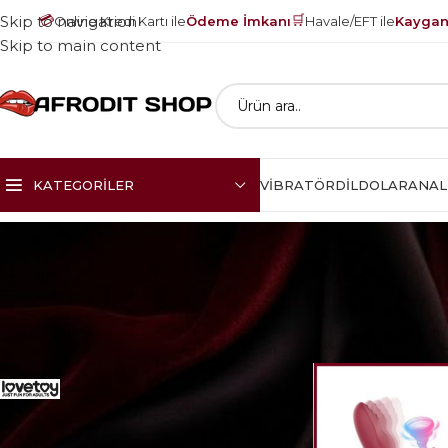
💳
🛒
Skip to navigation
Online Kredi Kartı ile
Ödeme İmkanı
Havale/EFT ile
Kayganl
Skip to main content
KATEGORILER
VIBRATÖR
DILDOLAR
ANAL
Ana Sayfa
Ürünler
Afrodit Özel
1
Lovetoy
1