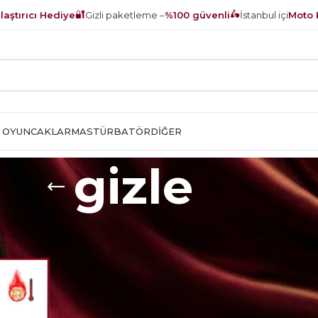
🔐
🛵
aştırıcı Hediye
Gizli paketleme –
%100 güvenli
İstanbul içi
Moto 
 OYUNCAKLAR
MASTÜRBATÖR
DIĞER
gizle
 “gizle” olarak etiketlendi
Show
9
12