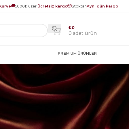
🚚
📦
Kurye
5000₺ üzeri
Ücretsiz kargo
Stoktan
Aynı gün kargo
₺
0
0
adet ürün
PREMIUM ÜRÜNLER
18
24