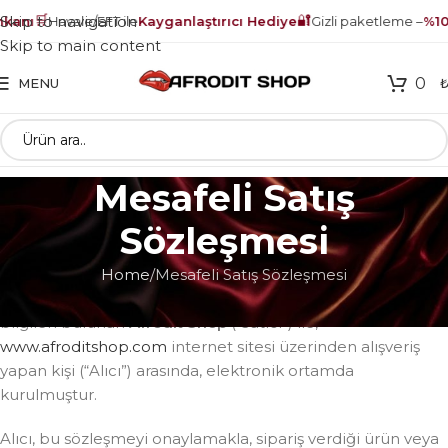
🛒
🔐
Skip to navigation
anı
Havale/EFT ile
Kayganlaştırıcı Hediye
Gizli paketleme –
%100
Skip to main content
0
MENU
Mesafeli Satış
Sözleşmesi
Home
Mesafeli Satış Sözleşmesi
İşbu Mesafeli Satış Sözleşmesi (“Sözleşme”), aşağıda
bilgileri bulunan
Afrodit Shop
(“Satıcı”) ile,
www.afroditshop.com
internet sitesi üzerinden alışveriş
yapan kişi (“Alıcı”) arasında, elektronik ortamda
kurulmuştur.
Alıcı, bu sözleşmeyi onaylamakla, sipariş verdiği ürün veya