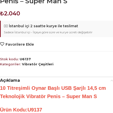
Penis – Super Man S
₺
2.040
🚴‍♂️
İstanbul içi 2 saatte kurye ile teslimat
Sadece İstanbul içi • İlçeye göre süre ve kurye ücreti değişebilir
Favorilere Ekle
Stok kodu:
U6137
Kategoriler:
Vibratör Çeşitleri
Açıklama
10 Titreşimli Oynar Başlı USB Şarjlı 14,5 cm
Teknolojik Vibratör Penis – Super Man S
Ürün Kodu:U9137