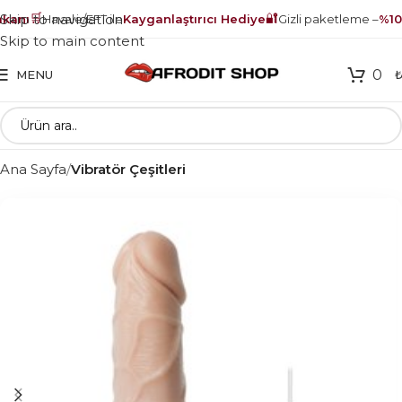
🛒
🔐
Skip to navigation
anı
Havale/EFT ile
Kayganlaştırıcı Hediye
Gizli paketleme –
%100
Skip to main content
0
MENU
Ana Sayfa
Vibratör Çeşitleri