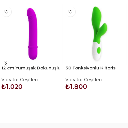
12 cm Yumuşak Dokunuşlu
30 Fonksiyonlu Klitoris
Teknolojik Vibratör
Uyarıcılı Teknolojik Vibratör
Vibratör Çeşitleri
Vibratör Çeşitleri
– Owen
₺
1.020
₺
1.800
SEPETE EKLE
SEPETE EKLE