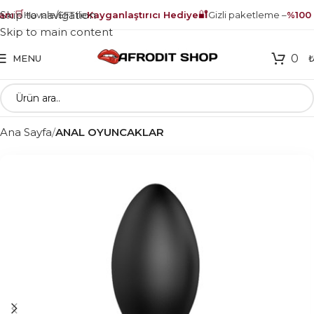
🛒
🔐
Skip to navigation
nı
Havale/EFT ile
Kayganlaştırıcı Hediye
Gizli paketleme –
%100 g
Skip to main content
0
MENU
Ana Sayfa
ANAL OYUNCAKLAR