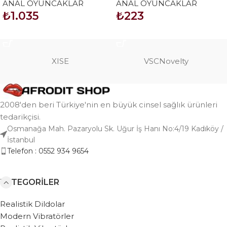
ANAL OYUNCAKLAR
ANAL OYUNCAKLAR
Tıkaç
₺
1.035
₺
223
SEPETE EKLE
SEPETE EKLE
XISE
VSCNovelty
2008'den beri Türkiye'nin en büyük cinsel sağlık ürünleri
tedarikçisi.
Osmanağa Mah. Pazaryolu Sk. Uğur İş Hanı No:4/19 Kadıköy /
İstanbul
Telefon : 0552 934 9654
KATEGORILER
Realistik Dildolar
Modern Vibratörler