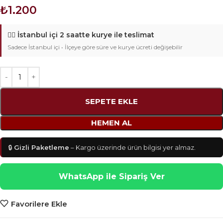
₺
1.200
🚴‍♂️
İstanbul içi 2 saatte kurye ile teslimat
Sadece İstanbul içi • İlçeye göre süre ve kurye ücreti değişebilir
SEPETE EKLE
HEMEN AL
🔒
Gizli Paketleme
– Kargo üzerinde ürün bilgisi yer almaz.
WhatsApp ile Sipariş Ver
Favorilere Ekle