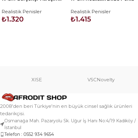
Dildo Vibratör Penis
– Iron Dragon
Realistik Penisler
Realistik Penisler
₺
1.320
₺
1.415
SEPETE EKLE
SEPETE EKLE
XISE
VSCNovelty
2008'den beri Türkiye'nin en büyük cinsel sağlık ürünleri
tedarikçisi.
Osmanağa Mah. Pazaryolu Sk. Uğur İş Hanı No:4/19 Kadıköy /
İstanbul
Telefon : 0552 934 9654