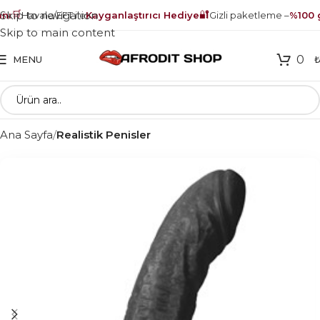
🛒
🔐
Skip to navigation
ı
Havale/EFT ile
Kayganlaştırıcı Hediye
Gizli paketleme –
%100 g
Skip to main content
0
MENU
Ana Sayfa
Realistik Penisler