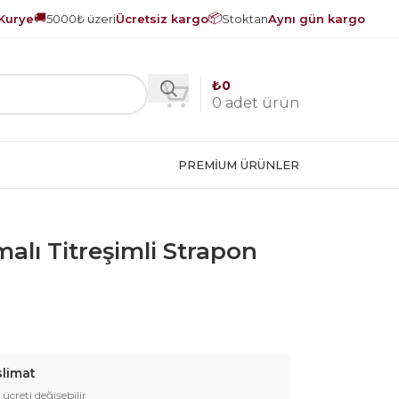
🚚
📦
Kurye
5000₺ üzeri
Ücretsiz kargo
Stoktan
Aynı gün kargo
₺
0
0
adet ürün
PREMIUM ÜRÜNLER
alı Titreşimli Strapon
slimat
 ücreti değişebilir