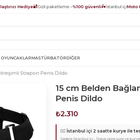
🔐
🛵
aştırıcı Hediye
Gizli paketleme –
%100 güvenli
İstanbul içi
Moto 
 OYUNCAKLAR
MASTÜRBATÖR
DIĞER
treşimli Strapon Penis Dildo
15 cm Belden Bağlam
Penis Dildo
₺
2.310
🚴‍♂️
İstanbul içi 2 saatte kurye ile te
Sadece İstanbul içi • İlçeye göre süre ve kurye