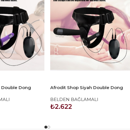
r Double Dong
Afrodit Shop Siyah Double Dong
 Bağlamalı Çift
Titreşimli Belden Bağlamalı Çift
MALI
BELDEN BAĞLAMALI
o Vibratör
Taraflı Bisex Dildo Vibratör
₺
2.622
SEPETE EKLE