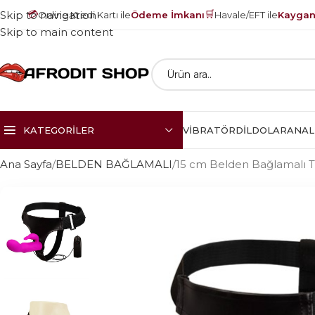
💳
🛒
Skip to navigation
Online Kredi Kartı ile
Ödeme İmkanı
Havale/EFT ile
Kayganl
Skip to main content
KATEGORILER
VIBRATÖR
DILDOLAR
ANAL
Ana Sayfa
BELDEN BAĞLAMALI
15 cm Belden Bağlamalı Ti