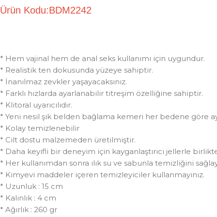
Ürün Kodu:BDM2242
* Hem vajinal hem de anal seks kullanımı için uygundur.
* Realistik ten dokusunda yüzeye sahiptir.
* İnanılmaz zevkler yaşayacaksınız.
* Farklı hızlarda ayarlanabilir titreşim özelliğine sahiptir.
* Klitoral uyarıcılıdır.
* Yeni nesil şık belden bağlama kemeri her bedene göre ay
* Kolay temizlenebilir
* Cilt dostu malzemeden üretilmiştir.
* Daha keyifli bir deneyim için kayganlaştırıcı jellerle birlikte
* Her kullanımdan sonra ılık su ve sabunla temizliğini sağlay
* Kimyevi maddeler içeren temizleyiciler kullanmayınız.
* Uzunluk : 15 cm
* Kalınlık : 4 cm
* Ağırlık : 260 gr