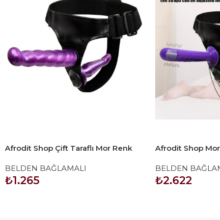
Afrodit Shop Çift Taraflı Mor Renk
Afrodit Shop Mo
Belden Bağlamalı Dildo
Titreşimli Belden
BELDEN BAĞLAMALI
BELDEN BAĞLA
Taraflı Bisex Dild
₺
1.265
₺
2.622
SEPETE EKLE
SEPETE EKLE