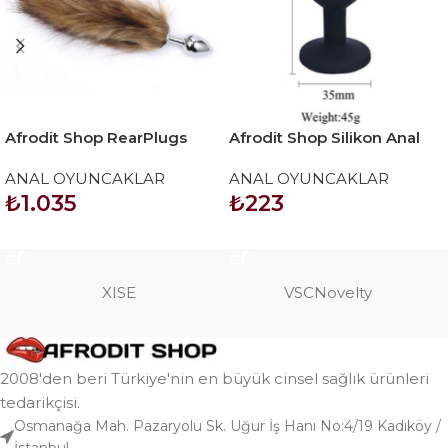
Afrodit Shop RearPlugs
Afrodit Shop Silikon Anal
Uzun Tilki Kuyruklu Anal
Tıkaç M Boy
ANAL OYUNCAKLAR
ANAL OYUNCAKLAR
Tıkaç
₺
1.035
₺
223
SEPETE EKLE
SEPETE EKLE
XISE
VSCNovelty
2008'den beri Türkiye'nin en büyük cinsel sağlık ürünleri
tedarikçisi.
Osmanağa Mah. Pazaryolu Sk. Uğur İş Hanı No:4/19 Kadıköy /