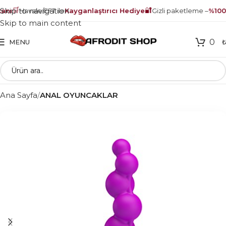
🛒
🔐
Skip to navigation
nı
Havale/EFT ile
Kayganlaştırıcı Hediye
Gizli paketleme –
%100 
Skip to main content
0
MENU
Ana Sayfa
ANAL OYUNCAKLAR