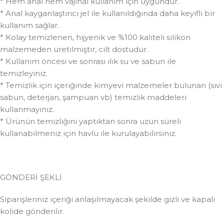
* Hem anal hem vajinal kullanım için uygundur.
* Anal kayganlaştırıcı jel ile kullanıldığında daha keyifli bir
kullanım sağlar.
* Kolay temizlenen, hijyenik ve %100 kaliteli silikon
malzemeden üretilmiştir, cilt dostudur.
* Kullanım öncesi ve sonrası ılık su ve sabun ile
temizleyiniz.
* Temizlik için içeriğinde kimyevi malzemeler bulunan (sıvı
sabun, deterjan, şampuan vb) temizlik maddeleri
kullanmayınız.
* Ürünün temizliğini yaptıktan sonra uzun süreli
kullanabilmeniz için havlu ile kurulayabilirsiniz.
GÖNDERİ ŞEKLİ
Siparişleriniz içeriği anlaşılmayacak şekilde gizli ve kapalı
kolide gönderilir.