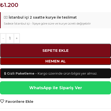
₺
1.200
🚴‍♂️
İstanbul içi 2 saatte kurye ile teslimat
Sadece İstanbul içi • İlçeye göre süre ve kurye ücreti değişebilir
SEPETE EKLE
HEMEN AL
🔒
Gizli Paketleme
– Kargo üzerinde ürün bilgisi yer almaz.
WhatsApp ile Sipariş Ver
Favorilere Ekle