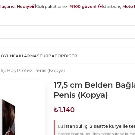
🔐
🛵
aştırıcı Hediye
Gizli paketleme –
%100 güvenli
İstanbul içi
Moto 
 OYUNCAKLAR
MASTÜRBATÖR
DIĞER
İçi Boş Protez Penis (Kopya)
17,5 cm Belden Bağla
Penis (Kopya)
₺
1.140
🚴‍♂️
İstanbul içi 2 saatte kurye ile te
Sadece İstanbul içi • İlçeye göre süre ve kurye