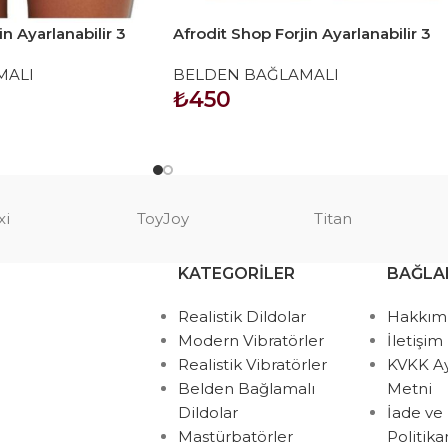
in Ayarlanabilir 3
Afrodit Shop Forjin Ayarlanabilir 3
Bağlama Kemeri
Halkalı Belden Bağlama Kemeri
MALI
BELDEN BAĞLAMALI
Siyah
₺
450
SEPETE EKLE
xi
ToyJoy
Titan
KATEGORILER
BAĞLA
Realistik Dildolar
Hakkım
Modern Vibratörler
İletişim
Realistik Vibratörler
KVKK A
Belden Bağlamalı
Metni
Dildolar
İade ve
Mastürbatörler
Politik