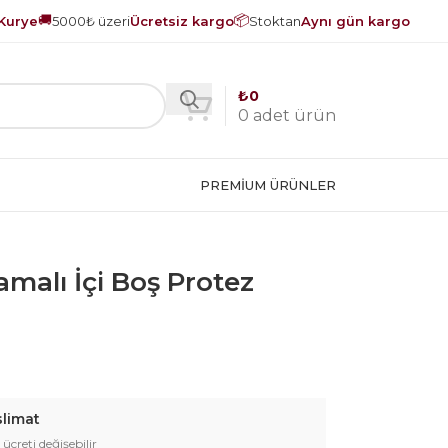
🚚
📦
Kurye
5000₺ üzeri
Ücretsiz kargo
Stoktan
Aynı gün kargo
₺
0
0
adet ürün
PREMIUM ÜRÜNLER
malı İçi Boş Protez
slimat
 ücreti değişebilir