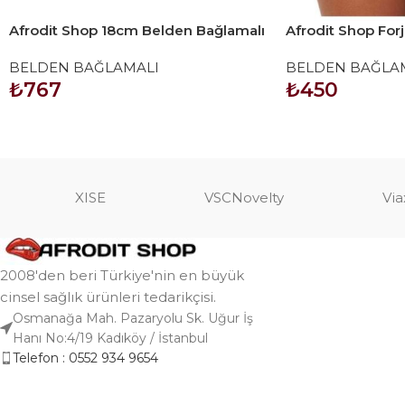
Afrodit Shop 18cm Belden Bağlamalı
Afrodit Shop Forj
İçi Boş Straplon Penis
Halkalı Belden 
BELDEN BAĞLAMALI
BELDEN BAĞLA
Kırmızı
₺
767
₺
450
SEPETE EKLE
SEPETE EKLE
XISE
VSCNovelty
Via
2008'den beri Türkiye'nin en büyük
cinsel sağlık ürünleri tedarikçisi.
Osmanağa Mah. Pazaryolu Sk. Uğur İş
Hanı No:4/19 Kadıköy / İstanbul
Telefon : 0552 934 9654