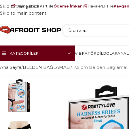
💳
🛒
Skip to navigation
Online Kredi Kartı ile
Ödeme İmkanı
Havale/EFT ile
Kayganl
Skip to main content
KATEGORILER
VIBRATÖR
DILDOLAR
ANAL
Ana Sayfa
BELDEN BAĞLAMALI
17,5 cm Belden Bağlamalı 