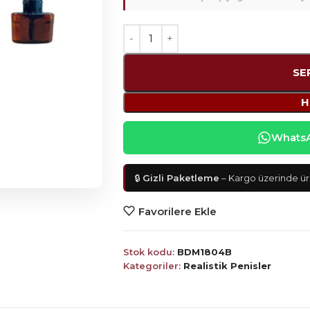
SE
H
WhatsAp
🔒
Gizli Paketleme
– Kargo üzerinde ürü
Favorilere Ekle
Stok kodu:
BDM1804B
Kategoriler:
Realistik Penisler