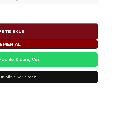
PETE EKLE
EMEN AL
p ile Sipariş Ver
n bilgisi yer almaz.