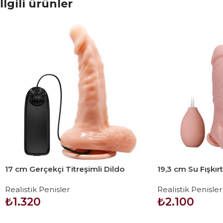
İlgili ürünler
17 cm Gerçekçi Titreşimli Dildo
19,3 cm Su Fışkırt
Vibratör Penis
Titreşimli Penis A
Realistik Penisler
Realistik Penisler
Mastürbatör
₺
1.320
₺
2.100
SEPETE EKLE
SEPETE EKLE