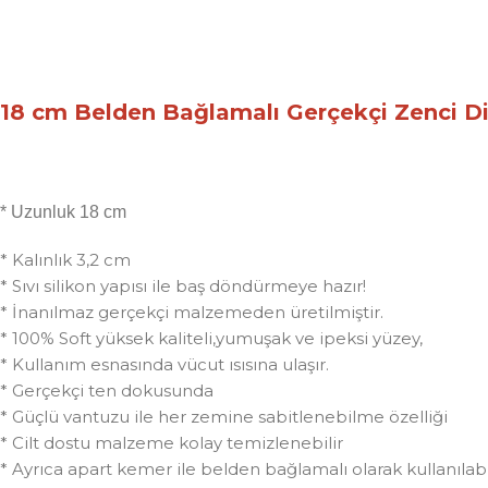
18 cm Belden Bağlamalı Gerçekçi Zenci 
* Uzunluk 18 cm
* Kalınlık 3,2 cm
* Sıvı silikon yapısı ile baş döndürmeye hazır!
* İnanılmaz gerçekçi malzemeden üretilmiştir.
* 100% Soft yüksek kaliteli,yumuşak ve ipeksi yüzey,
* Kullanım esnasında vücut ısısına ulaşır.
* Gerçekçi ten dokusunda
* Güçlü vantuzu ile her zemine sabitlenebilme özelliği
* Cilt dostu malzeme kolay temizlenebilir
* Ayrıca apart kemer ile belden bağlamalı olarak kullanılabil