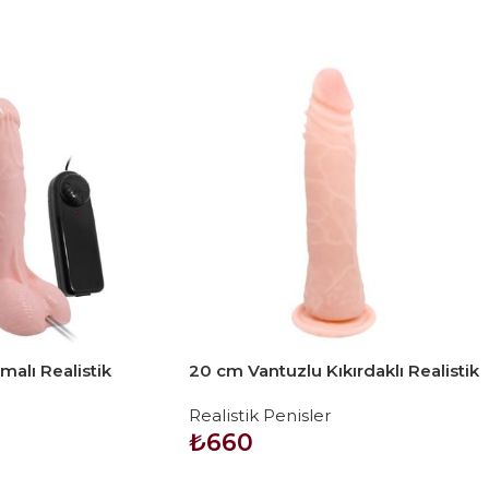
malı Realistik
20 cm Vantuzlu Kıkırdaklı Realistik
nal Vajinal Dildo
Anal Dildo Penis
Realistik Penisler
₺
660
SEPETE EKLE