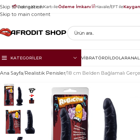
💳
🛒
Skip to navigation
Online Kredi Kartı ile
Ödeme İmkanı
Havale/EFT ile
Kayganl
Skip to main content
KATEGORILER
VIBRATÖR
DILDOLAR
ANAL
Ana Sayfa
Realistik Penisler
18 cm Belden Bağlamalı Gerçek