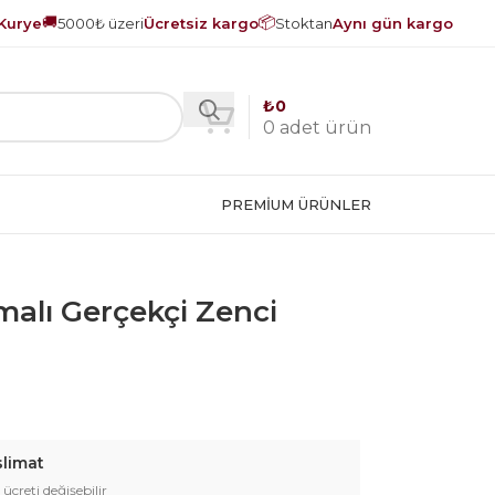
🚚
📦
Kurye
5000₺ üzeri
Ücretsiz kargo
Stoktan
Aynı gün kargo
₺
0
0
adet ürün
PREMIUM ÜRÜNLER
alı Gerçekçi Zenci
slimat
 ücreti değişebilir