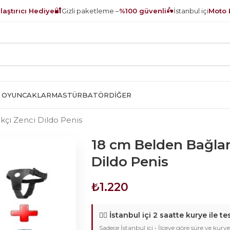
🔐
🛵
aştırıcı Hediye
Gizli paketleme –
%100 güvenli
İstanbul içi
Moto 
 OYUNCAKLAR
MASTÜRBATÖR
DIĞER
çi Zenci Dildo Penis
18 cm Belden Bağlam
Dildo Penis
₺
1.220
🚴‍♂️
İstanbul içi 2 saatte kurye ile te
Sadece İstanbul içi • İlçeye göre süre ve kurye