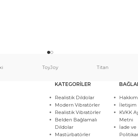
xi
ToyJoy
Titan
KATEGORILER
BAĞLA
Realistik Dildolar
Hakkım
Modern Vibratörler
İletişim
Realistik Vibratörler
KVKK A
Belden Bağlamalı
Metni
Dildolar
İade ve
Mastürbatörler
Politik