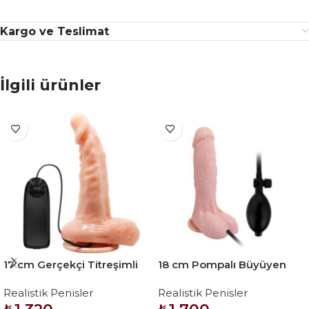
Kargo ve Teslimat
İlgili ürünler
17 cm Gerçekçi Titreşimli
18 cm Pompalı Büyüyen
Dildo Vibratör Penis
Realistik Penis Anal Vajinal
Realistik Penisler
Realistik Penisler
Dildo Mastürbatör