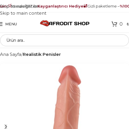
🛒
🔐
Skip to navigation
nı
Havale/EFT ile
Kayganlaştırıcı Hediye
Gizli paketleme –
%100 
Skip to main content
0
MENU
Ana Sayfa
Realistik Penisler