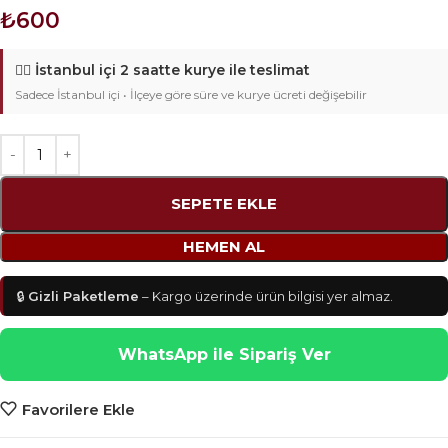
₺
600
🚴‍♂️
İstanbul içi 2 saatte kurye ile teslimat
Sadece İstanbul içi • İlçeye göre süre ve kurye ücreti değişebilir
SEPETE EKLE
HEMEN AL
🔒
Gizli Paketleme
– Kargo üzerinde ürün bilgisi yer almaz.
WhatsApp ile Sipariş Ver
Favorilere Ekle