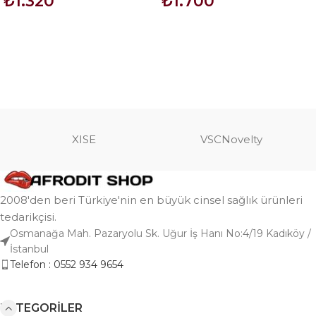
₺
1.320
₺
1.700
SEPETE EKLE
SEPETE EKLE
XISE
VSCNovelty
2008'den beri Türkiye'nin en büyük cinsel sağlık ürünleri
tedarikçisi.
Osmanağa Mah. Pazaryolu Sk. Uğur İş Hanı No:4/19 Kadıköy /
İstanbul
Telefon : 0552 934 9654
KATEGORILER