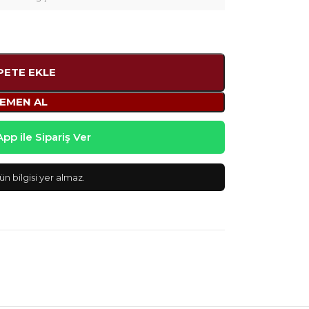
PETE EKLE
EMEN AL
p ile Sipariş Ver
n bilgisi yer almaz.