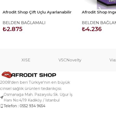
Afrodit Shop Çift Uçlu Ayarlanabilir
Afrodit Shop Ing
Strapon
7 inç
BELDEN BAĞLAMALI
BELDEN BAĞLA
₺
2.875
₺
4.236
SEPETE EKLE
SEPETE EKLE
XISE
VSCNovelty
Via
2008'den beri Türkiye'nin en büyük
cinsel sağlık ürünleri tedarikçisi.
Osmanağa Mah. Pazaryolu Sk. Uğur İş
Hanı No:4/19 Kadıköy / İstanbul
Telefon : 0552 934 9654