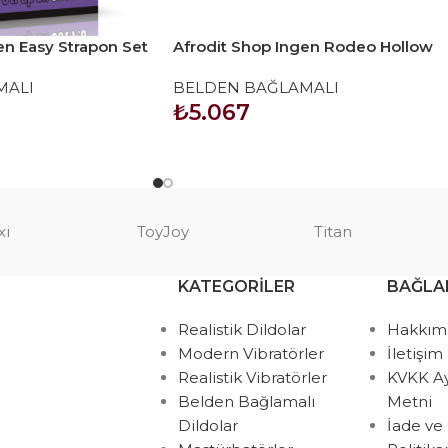
en Easy Strapon Set
Afrodit Shop Ingen Rodeo Hollow
Big Strapon Set 8.5 inç
MALI
BELDEN BAĞLAMALI
₺
5.067
SEPETE EKLE
xi
ToyJoy
Titan
KATEGORILER
BAĞLA
Realistik Dildolar
Hakkım
Modern Vibratörler
İletişim
Realistik Vibratörler
KVKK A
Belden Bağlamalı
Metni
Dildolar
İade ve