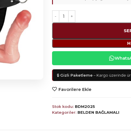
SE
H
WhatsAp
🔒
Gizli Paketleme
– Kargo üzerinde ürü
Favorilere Ekle
Stok kodu:
BDM2025
Kategoriler:
BELDEN BAĞLAMALI