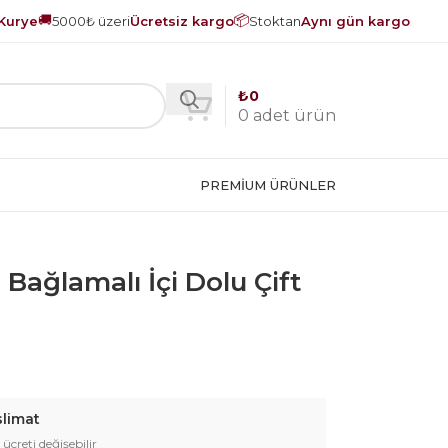
🚚
📦
Kurye
5000₺ üzeri
Ücretsiz kargo
Stoktan
Aynı gün kargo
₺
0
0
adet ürün
PREMIUM ÜRÜNLER
 Bağlamalı İçi Dolu Çift
slimat
 ücreti değişebilir