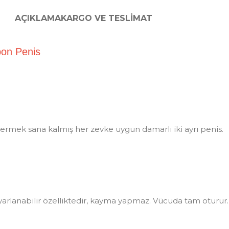
AÇIKLAMA
KARGO VE TESLIMAT
 Strapon Penis
ar vermek sana kalmış her zevke uygun damarlı iki ayrı penis.
arlanabilir özelliktedir, kayma yapmaz. Vücuda tam oturur.