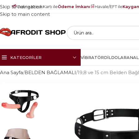
💳
🛒
Skip to navigation
Online Kredi Kartı ile
Ödeme İmkanı
Havale/EFT ile
Kayganl
Skip to main content
KATEGORILER
VIBRATÖR
DILDOLAR
ANAL
Ana Sayfa
BELDEN BAĞLAMALI
19,8 ve 15 cm Belden Bağl