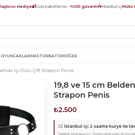
🔐
🛵
aştırıcı Hediye
Gizli paketleme –
%100 güvenli
İstanbul içi
Moto 
 OYUNCAKLAR
MASTÜRBATÖR
DIĞER
amalı İçi Dolu Çift Strapon Penis
19,8 ve 15 cm Belden
Strapon Penis
₺
2.500
🚴‍♂️
İstanbul içi 2 saatte kurye ile te
Sadece İstanbul içi • İlçeye göre süre ve kurye