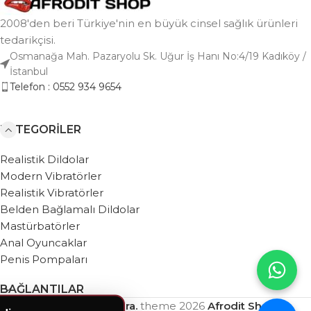
2008'den beri Türkiye'nin en büyük cinsel sağlık ürünleri
tedarikçisi.
Osmanağa Mah. Pazaryolu Sk. Uğur İş Hanı No:4/19 Kadıköy /
İstanbul
Telefon : 0552 934 9654
KATEGORILER
Realistik Dildolar
Modern Vibratörler
Realistik Vibratörler
Belden Bağlamalı Dildolar
Mastürbatörler
Anal Oyuncaklar
Penis Pompaları
BAĞLANTILAR
Based on
WebZera.
theme
2026
Afrodit Shop
.