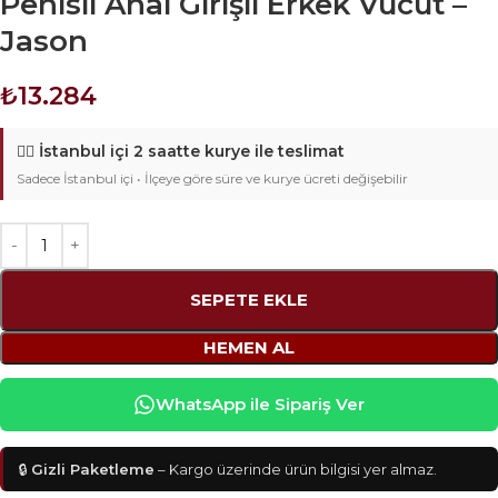
Penisli Anal Girişli Erkek Vücut –
Jason
₺
13.284
🚴‍♂️
İstanbul içi 2 saatte kurye ile teslimat
Sadece İstanbul içi • İlçeye göre süre ve kurye ücreti değişebilir
SEPETE EKLE
HEMEN AL
WhatsApp ile Sipariş Ver
🔒
Gizli Paketleme
– Kargo üzerinde ürün bilgisi yer almaz.