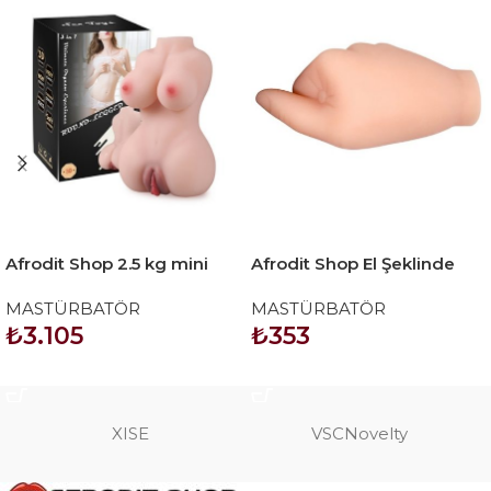
Afrodit Shop 2.5 kg mini
Afrodit Shop El Şeklinde
yarım vücut manken
Masturbatör
MASTÜRBATÖR
MASTÜRBATÖR
₺
3.105
₺
353
SEPETE EKLE
SEPETE EKLE
XISE
VSCNovelty