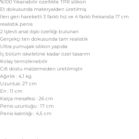
%100 Yıkanabilir özellikte TPR silikon
Et dokusunda materyalden üretilmiş
İleri geri hareketli 3 farklı hız ve 4 farklı frekansta 17 cm
realistik penis
2 İşlevli anal ilişki özelliği bulunan
Gerçekçi ten dokusunda tam realistik
Ultra yumuşak silikon yapıda
İç bölüm iskeletine kadar özel tasarım
Kolay temizlenebilir
Cilt dostu malzemeden üretilmiştir.
Ağırlık : 4,1 kg
Uzunluk: 27 cm
En : 11 cm
Kalça mesafesi : 26 cm
Penis uzunluğu : 17 cm
Penis kalınlığı : 4,5 cm