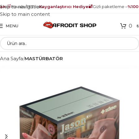
🛒
🔐
Skip to navigation
nı
Havale/EFT ile
Kayganlaştırıcı Hediye
Gizli paketleme –
%100 g
Skip to main content
0
MENU
Ana Sayfa
MASTÜRBATÖR