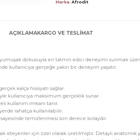
Marka:
Afrodit
AÇIKLAMA
KARGO VE TESLIMAT
ltra yumuşak dokusuyla en tatmin edici deneyimi sunmak üze
inde kullanıcıya gerçeğe yakın bir deneyim yaşatır.
rçek kalça hissiyatı sağlar.
yle kullanıcıya maksimum gerçeklik sunar.
eli kullanım imkanı tanır.
yerde rahatça kullanılabilir.
er sayesinde temizlenmesi son derece kolaydır.
 isteyenler için özel olarak üretilmiştir. Detaylı anatomik 