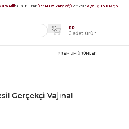
🚚
📦
Kurye
5000₺ üzeri
Ücretsiz kargo
Stoktan
Aynı gün kargo
₺
0
0
adet ürün
PREMIUM ÜRÜNLER
sil Gerçekçi Vajinal