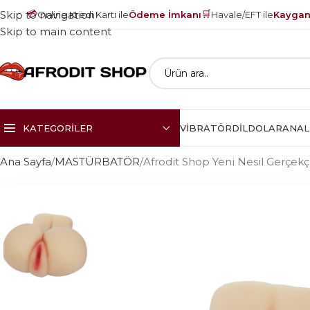
💳
🛒
Skip to navigation
Online Kredi Kartı ile
Ödeme İmkanı
Havale/EFT ile
Kayganl
Skip to main content
KATEGORILER
VIBRATÖR
DILDOLAR
ANAL
Ana Sayfa
MASTÜRBATÖR
Afrodit Shop Yeni Nesil Gerçekçi