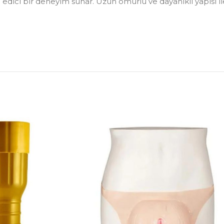
dici bir deneyim sunar. Uzun ömürlü ve dayanıklı yapısı il