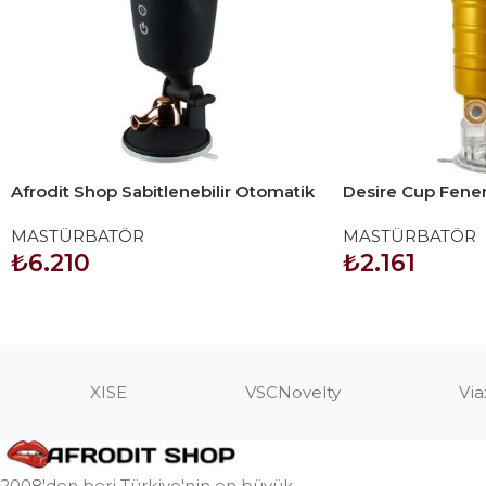
Afrodit Shop Sabitlenebilir Otomatik
Desire Cup Fener
Mastürbatör
Vajina Mastürbatö
MASTÜRBATÖR
MASTÜRBATÖR
₺
6.210
₺
2.161
SEPETE EKLE
SEPETE EKLE
XISE
VSCNovelty
Via
2008'den beri Türkiye'nin en büyük