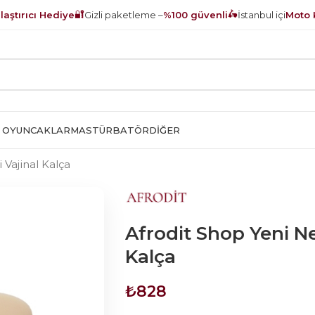
🔐
🛵
aştırıcı Hediye
Gizli paketleme –
%100 güvenli
İstanbul içi
Moto 
 OYUNCAKLAR
MASTÜRBATÖR
DIĞER
 Vajinal Kalça
Afrodit Shop Yeni Ne
Kalça
₺
828