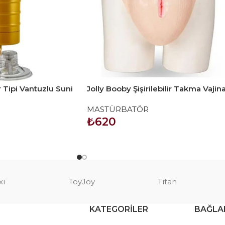
 Tipi Vantuzlu Suni
Jolly Booby Şişirilebilir Takma Vajin
r – Altın
MASTÜRBATÖR
₺
620
SEPETE EKLE
xi
ToyJoy
Titan
KATEGORILER
BAĞLA