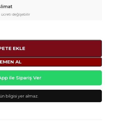
slimat
 ücreti değişebilir
PETE EKLE
EMEN AL
p ile Sipariş Ver
n bilgisi yer almaz.