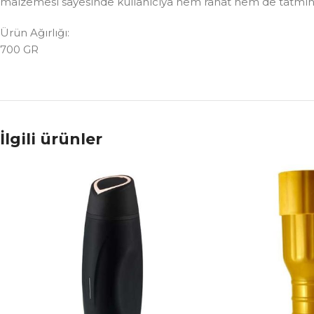
malzemesi sayesinde kullanıcıya hem rahat hem de tatmin e
Ürün Ağırlığı:
700 GR
İlgili ürünler