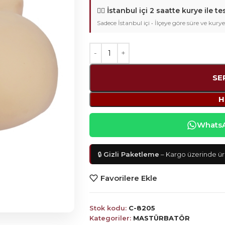
🚴‍♂️
İstanbul içi 2 saatte kurye ile te
Sadece İstanbul içi • İlçeye göre süre ve kurye
SE
H
WhatsAp
🔒
Gizli Paketleme
– Kargo üzerinde ürü
Favorilere Ekle
Stok kodu:
C-8205
Kategoriler:
MASTÜRBATÖR