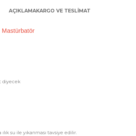
AÇIKLAMA
KARGO VE TESLIMAT
Anüs Mastürbatör
t diyecek
ılık su ile yıkanması tavsiye edilir.