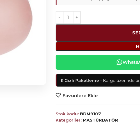
SE
H
WhatsAp
🔒
Gizli Paketleme
– Kargo üzerinde ürü
Favorilere Ekle
Stok kodu:
BDM9107
Kategoriler:
MASTÜRBATÖR