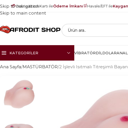
💳
🛒
Skip to navigation
Online Kredi Kartı ile
Ödeme İmkanı
Havale/EFT ile
Kayganl
Skip to main content
KATEGORILER
VIBRATÖR
DILDOLAR
ANAL
Ana Sayfa
MASTÜRBATÖR
2 İşlevli Isıtmalı Titreşimli Bay