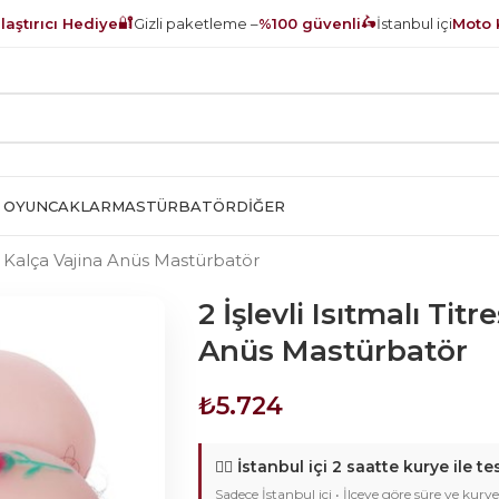
🔐
🛵
aştırıcı Hediye
Gizli paketleme –
%100 güvenli
İstanbul içi
Moto 
 OYUNCAKLAR
MASTÜRBATÖR
DIĞER
an Kalça Vajina Anüs Mastürbatör
2 İşlevli Isıtmalı Tit
Anüs Mastürbatör
₺
5.724
🚴‍♂️
İstanbul içi 2 saatte kurye ile te
Sadece İstanbul içi • İlçeye göre süre ve kurye