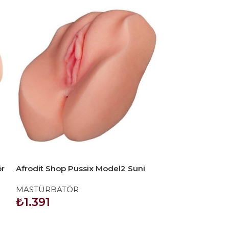
ör
Afrodit Shop Pussix Model2 Suni
Afrodit Shop S
Vajina Anal Mastürbatör
Mastürbatör
MASTÜRBATÖR
MASTÜRBATÖ
₺
1.391
₺
6.210
SEPETE EKLE
SEPETE EKLE