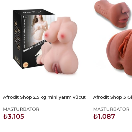
Afrodit Shop 2.5 kg mini yarım vücut
Afrodit Shop 3 Gir
manken
Mastürbatör
MASTÜRBATÖR
MASTÜRBATÖR
₺
3.105
₺
1.087
SEPETE EKLE
SEPETE EKLE