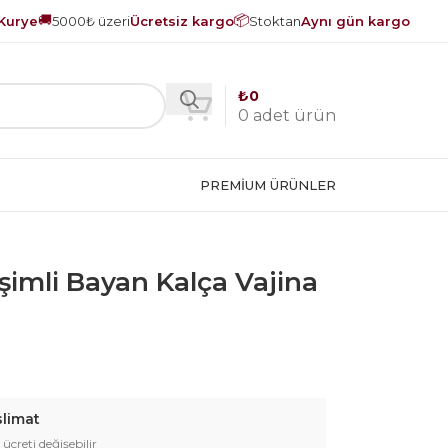
🚚
📦
Kurye
5000₺ üzeri
Ücretsiz kargo
Stoktan
Aynı gün kargo
₺
0
0
adet ürün
PREMIUM ÜRÜNLER
reşimli Bayan Kalça Vajina
slimat
 ücreti değişebilir