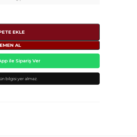
PETE EKLE
EMEN AL
p ile Sipariş Ver
n bilgisi yer almaz.