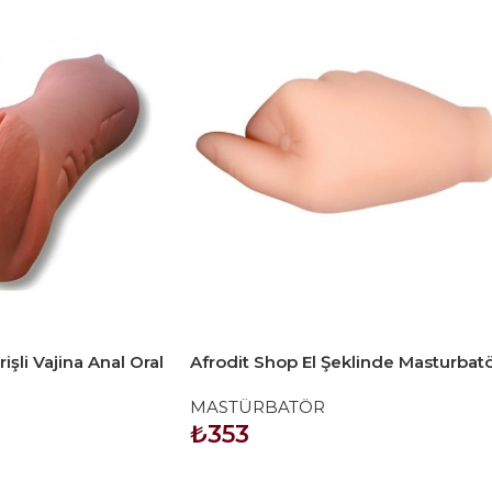
işli Vajina Anal Oral
Afrodit Shop El Şeklinde Masturbat
MASTÜRBATÖR
₺
353
SEPETE EKLE