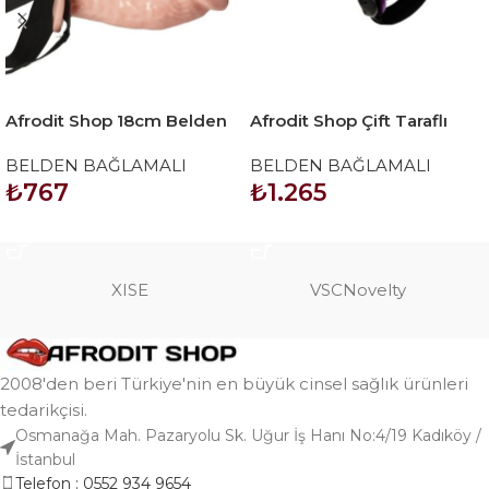
Afrodit Shop 18cm Belden
Afrodit Shop Çift Taraflı
Bağlamalı İçi Boş Straplon
Mor Renk Belden Bağlamalı
BELDEN BAĞLAMALI
BELDEN BAĞLAMALI
Penis
Dildo
₺
767
₺
1.265
SEPETE EKLE
SEPETE EKLE
XISE
VSCNovelty
2008'den beri Türkiye'nin en büyük cinsel sağlık ürünleri
tedarikçisi.
Osmanağa Mah. Pazaryolu Sk. Uğur İş Hanı No:4/19 Kadıköy /
İstanbul
Telefon : 0552 934 9654