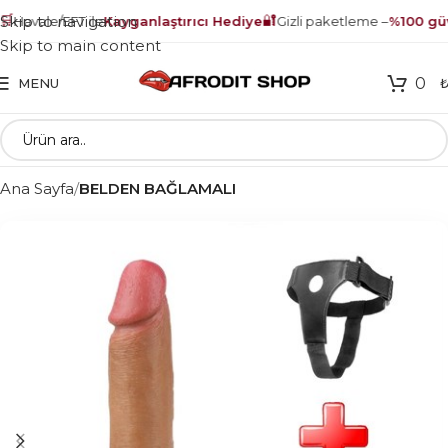

🔐
Skip to navigation
Havale/EFT ile
Kayganlaştırıcı Hediye
Gizli paketleme –
%100 güve
Skip to main content
0
MENU
Ana Sayfa
BELDEN BAĞLAMALI