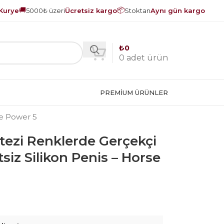
🚚
📦
Kurye
5000₺ üzeri
Ücretsiz kargo
Stoktan
Aynı gün kargo
₺
0
0
adet ürün
PREMIUM ÜRÜNLER
se Power 5
tezi Renklerde Gerçekçi
siz Silikon Penis – Horse