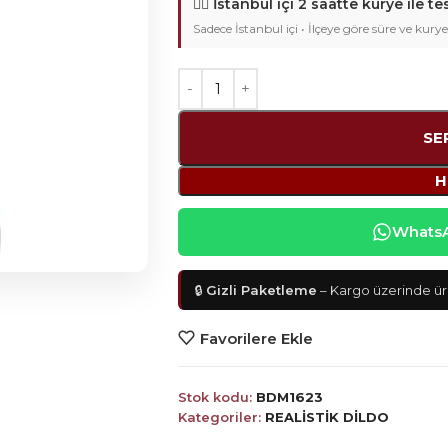
🚴‍♂️
İstanbul içi 2 saatte kurye ile te
Sadece İstanbul içi • İlçeye göre süre ve kurye
SE
H
WhatsAp
🔒
Gizli Paketleme
– Kargo üzerinde ürü
Favorilere Ekle
Stok kodu:
BDM1623
Kategoriler:
REALİSTİK DİLDO