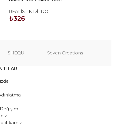
No:61
REALİSTİK DİLDO
REALİSTİK Dİ
₺
326
₺
1.035
SEPETE EKLE
SEPETE EKLE
SHEQU
Seven Creations
NTILAR
ızda
ydınlatma
 Değişim
amız
 Politikamız