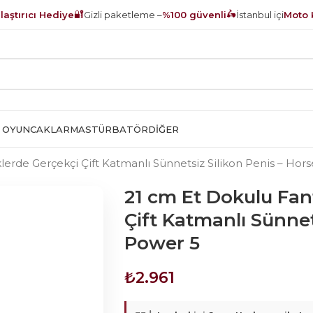
🔐
🛵
aştırıcı Hediye
Gizli paketleme –
%100 güvenli
İstanbul içi
Moto 
 OYUNCAKLAR
MASTÜRBATÖR
DIĞER
erde Gerçekçi Çift Katmanlı Sünnetsiz Silikon Penis – Hor
21 cm Et Dokulu Fan
Çift Katmanlı Sünnet
Power 5
₺
2.961