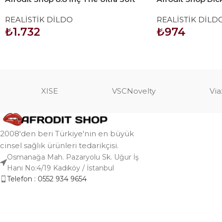
Dude Dildo
Dildo Penis 18c
REALİSTİK DİLDO
REALİSTİK DİLD
₺
1.732
₺
974
SEPETE EKLE
SEPETE EKLE
XISE
VSCNovelty
Via
2008'den beri Türkiye'nin en büyük
cinsel sağlık ürünleri tedarikçisi.
Osmanağa Mah. Pazaryolu Sk. Uğur İş
Hanı No:4/19 Kadıköy / İstanbul
Telefon : 0552 934 9654