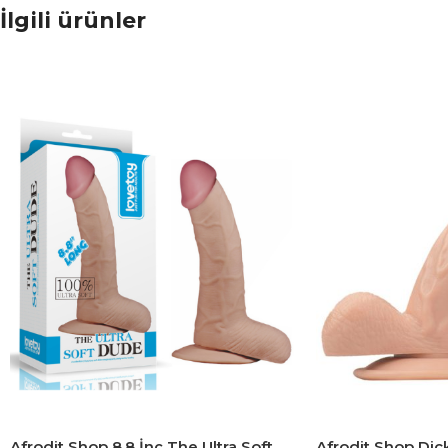
İlgili ürünler
Afrodit Shop 8.8 İnç The Ultra Soft
Afrodit Shop Dic