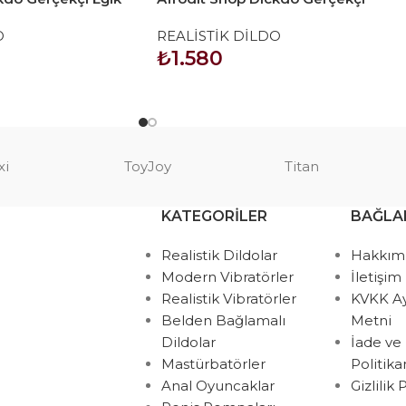
m
Testisli Dildo Penis 24cm
O
REALİSTİK DİLDO
₺
1.580
SEPETE EKLE
xi
ToyJoy
Titan
KATEGORILER
BAĞLA
Realistik Dildolar
Hakkım
Modern Vibratörler
İletişim
Realistik Vibratörler
KVKK A
Belden Bağlamalı
Metni
Dildolar
İade ve
Mastürbatörler
Politik
Anal Oyuncaklar
Gizlilik