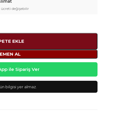
slimat
 ücreti değişebilir
PETE EKLE
EMEN AL
p ile Sipariş Ver
n bilgisi yer almaz.