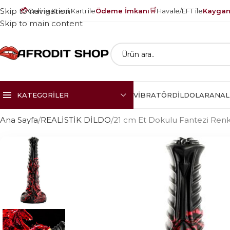
💳
🛒
Skip to navigation
Online Kredi Kartı ile
Ödeme İmkanı
Havale/EFT ile
Kayganl
Skip to main content
KATEGORILER
VIBRATÖR
DILDOLAR
ANAL
Ana Sayfa
REALİSTİK DİLDO
21 cm Et Dokulu Fantezi Renkl