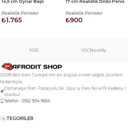
14,5 cm Oynar Başlı
17 cm Realistik Dildo Penis
Titreşimli Realistik Vibratör
– Adonis
Realistik Penisler
Realistik Penisler
Penis – Rota Dong
₺
1.765
₺
900
SEPETE EKLE
SEPETE EKLE
XISE
VSCNovelty
2008'den beri Türkiye'nin en büyük cinsel sağlık ürünleri
tedarikçisi.
Osmanağa Mah. Pazaryolu Sk. Uğur İş Hanı No:4/19 Kadıköy /
İstanbul
Telefon : 0552 934 9654
KATEGORILER