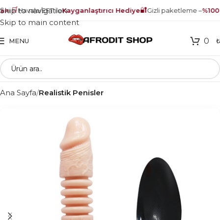
🛒
🔐
Skip to navigation
nı
Havale/EFT ile
Kayganlaştırıcı Hediye
Gizli paketleme –
%100 g
Skip to main content
0
MENU
Ana Sayfa
Realistik Penisler