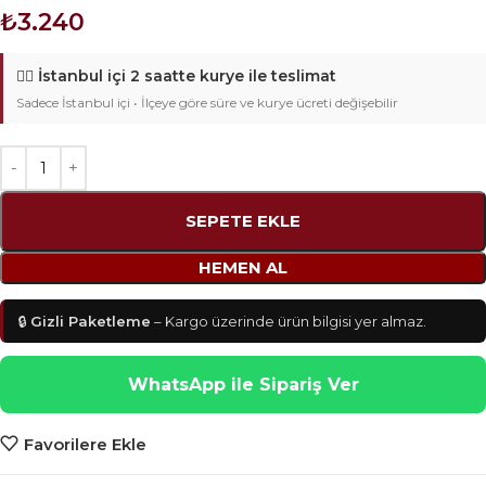
₺
3.240
🚴‍♂️
İstanbul içi 2 saatte kurye ile teslimat
Sadece İstanbul içi • İlçeye göre süre ve kurye ücreti değişebilir
SEPETE EKLE
HEMEN AL
🔒
Gizli Paketleme
– Kargo üzerinde ürün bilgisi yer almaz.
WhatsApp ile Sipariş Ver
Favorilere Ekle