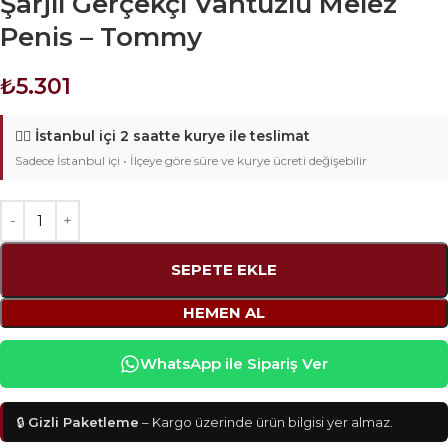
Şarjlı Gerçekçi Vantuzlu Melez
Penis – Tommy
₺
5.301
🚴‍♂️
İstanbul içi 2 saatte kurye ile teslimat
Sadece İstanbul içi • İlçeye göre süre ve kurye ücreti değişebilir
SEPETE EKLE
HEMEN AL
WhatsApp ile Sipariş Ver
🔒
Gizli Paketleme
– Kargo üzerinde ürün bilgisi yer almaz.