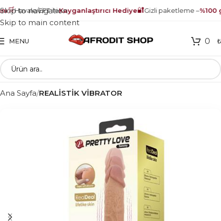
🛒
🔐
Skip to navigation
ı
Havale/EFT ile
Kayganlaştırıcı Hediye
Gizli paketleme –
%100 gü
Skip to main content
0
MENU
Ana Sayfa
REALİSTİK VİBRATOR