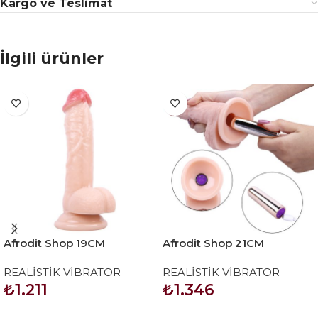
Kargo ve Teslimat
İlgili ürünler
Afrodit Shop 19CM
Afrodit Shop 21CM
Gerçekçi Ten Rengi Dildo
Gerçekçi Dildo Yapay Penis
REALİSTİK VİBRATOR
REALİSTİK VİBRATOR
Penis
₺
1.211
₺
1.346
SEPETE EKLE
SEPETE EKLE