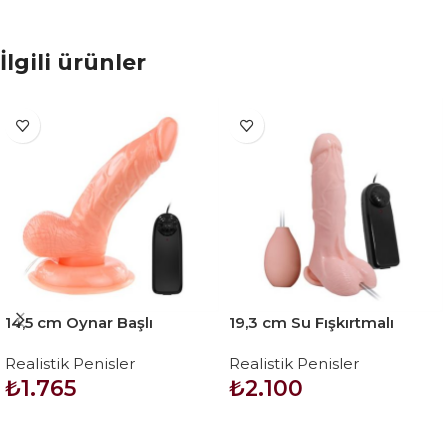
İlgili ürünler
14,5 cm Oynar Başlı
19,3 cm Su Fışkırtmalı
Titreşimli Realistik Vibratör
Realistik Titreşimli Penis
Realistik Penisler
Realistik Penisler
Penis – Rota Dong
Anal Vajinal Dildo
₺
1.765
₺
2.100
Mastürbatör
SEPETE EKLE
SEPETE EKLE