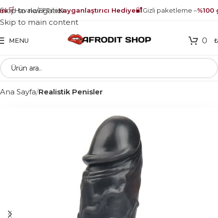
🛒
🔐
Skip to navigation
ı
Havale/EFT ile
Kayganlaştırıcı Hediye
Gizli paketleme –
%100 g
Skip to main content
0
MENU
Ana Sayfa
Realistik Penisler