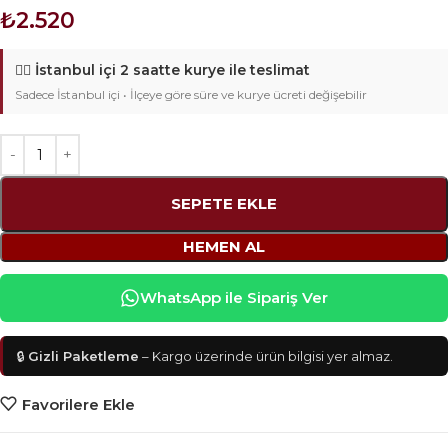
₺
2.520
🚴‍♂️
İstanbul içi 2 saatte kurye ile teslimat
Sadece İstanbul içi • İlçeye göre süre ve kurye ücreti değişebilir
SEPETE EKLE
HEMEN AL
WhatsApp ile Sipariş Ver
🔒
Gizli Paketleme
– Kargo üzerinde ürün bilgisi yer almaz.
Favorilere Ekle