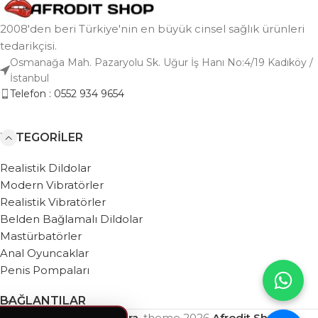
2008'den beri Türkiye'nin en büyük cinsel sağlık ürünleri
tedarikçisi.
Osmanağa Mah. Pazaryolu Sk. Uğur İş Hanı No:4/19 Kadıköy /
İstanbul
Telefon : 0552 934 9654
KATEGORILER
Realistik Dildolar
Modern Vibratörler
Realistik Vibratörler
Belden Bağlamalı Dildolar
Mastürbatörler
Anal Oyuncaklar
Penis Pompaları
BAĞLANTILAR
Based on
WebZera.
theme
2026
Afrodit Shop
.