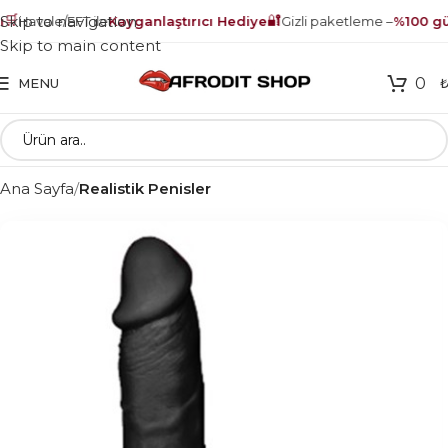
🛒
🔐
Skip to navigation
Havale/EFT ile
Kayganlaştırıcı Hediye
Gizli paketleme –
%100 güv
Skip to main content
0
MENU
Ana Sayfa
Realistik Penisler