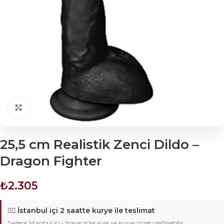
Click to enlarge
25,5 cm Realistik Zenci Dildo –
Dragon Fighter
₺
2.305
🚴‍♂️
İstanbul içi 2 saatte kurye ile teslimat
Sadece İstanbul içi • İlçeye göre süre ve kurye ücreti değişebilir