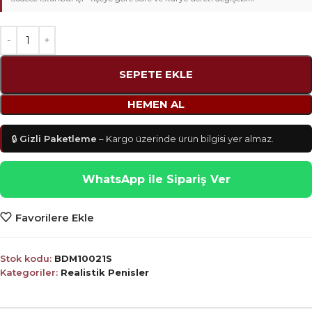
SEPETE EKLE
HEMEN AL
🔒
Gizli Paketleme
– Kargo üzerinde ürün bilgisi yer almaz.
WhatsApp ile Sipariş Ver
Favorilere Ekle
Stok kodu:
BDM10021S
Kategoriler:
Realistik Penisler