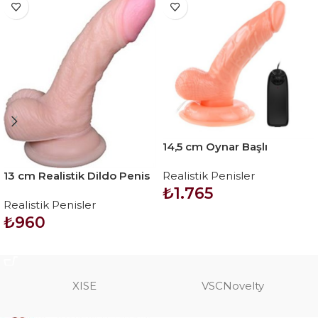
14,5 cm Oynar Başlı
Titreşimli Realistik Vibratör
13 cm Realistik Dildo Penis
Realistik Penisler
Penis – Rota Dong
– Vincy
₺
1.765
Realistik Penisler
₺
960
SEPETE EKLE
SEPETE EKLE
XISE
VSCNovelty