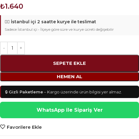
₺
1.640
🚴‍♂️
İstanbul içi 2 saatte kurye ile teslimat
Sadece İstanbul içi • İlçeye göre süre ve kurye ücreti değişebilir
SEPETE EKLE
HEMEN AL
🔒
Gizli Paketleme
– Kargo üzerinde ürün bilgisi yer almaz.
WhatsApp ile Sipariş Ver
Favorilere Ekle