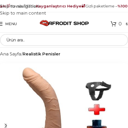
🛒
🔐
Skip to navigation
nı
Havale/EFT ile
Kayganlaştırıcı Hediye
Gizli paketleme –
%100 g
Skip to main content
0
MENU
Ana Sayfa
Realistik Penisler