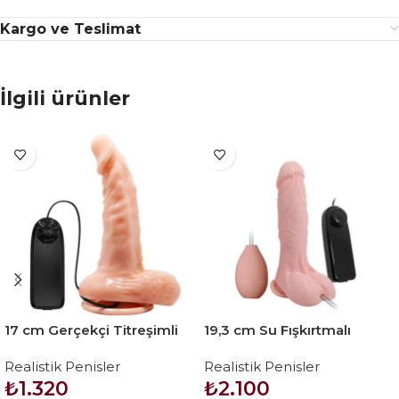
Kargo ve Teslimat
İlgili ürünler
17 cm Gerçekçi Titreşimli
19,3 cm Su Fışkırtmalı
Dildo Vibratör Penis
Realistik Titreşimli Penis
Realistik Penisler
Realistik Penisler
Anal Vajinal Dildo
₺
1.320
₺
2.100
Mastürbatör