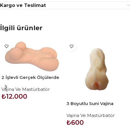
Kargo ve Teslimat
İlgili ürünler
2 İşlevli Gerçek Ölçülerde
Realistik Bayan Vücut –
Vajina Ve Mastürbatör
Oriental Girl
₺
12.000
3 Boyutlu Suni Vajina
SEPETE EKLE
Mastürbatör – XIZI
Vajina Ve Mastürbatör
₺
600