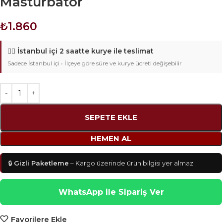
Mastürbatör
₺
1.860
🚴‍♂️
İstanbul içi 2 saatte kurye ile teslimat
Sadece İstanbul içi • İlçeye göre süre ve kurye ücreti değişebilir
SEPETE EKLE
HEMEN AL
🔒
Gizli Paketleme
– Kargo üzerinde ürün bilgisi yer almaz.
WhatsApp ile Sipariş Ver
Favorilere Ekle