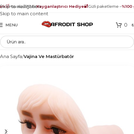
🛒
🔐
Skip to navigation
ı
Havale/EFT ile
Kayganlaştırıcı Hediye
Gizli paketleme –
%100 gü
Skip to main content
0
MENU
Ana Sayfa
Vajina Ve Mastürbatör