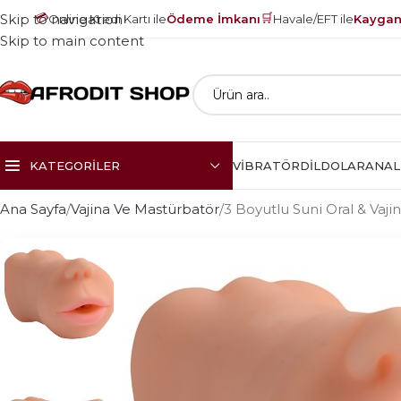
💳
🛒
Skip to navigation
Online Kredi Kartı ile
Ödeme İmkanı
Havale/EFT ile
Kayganl
Skip to main content
KATEGORILER
VIBRATÖR
DILDOLAR
ANAL
Ana Sayfa
Vajina Ve Mastürbatör
3 Boyutlu Suni Oral & Vaji