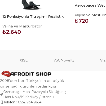
Aerospacea Wet 
Vajinası
Vajina Ve Mastür
12 Fonksiyonlu Titreşimli Realistik
₺
720
Suni Vajina Mastürbatör
Vajina Ve Mastürbatör
SEPETE EKLE
₺
2.640
SEPETE EKLE
XISE
VSCNovelty
Via
2008'den beri Türkiye'nin en büyük
cinsel sağlık ürünleri tedarikçisi.
Osmanağa Mah. Pazaryolu Sk. Uğur İş
Hanı No:4/19 Kadıköy / İstanbul
Telefon : 0552 934 9654