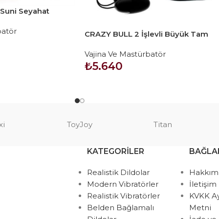
Suni Seyahat
batör
CRAZY BULL 2 İşlevli Büyük Tam
Boy Titreşimli Realistik Kalça
Vajina Ve Mastürbatör
₺
5.640
SEPETE EKLE
xi
ToyJoy
Titan
KATEGORILER
BAĞLA
Realistik Dildolar
Hakkım
Modern Vibratörler
İletişim
Realistik Vibratörler
KVKK A
Belden Bağlamalı
Metni