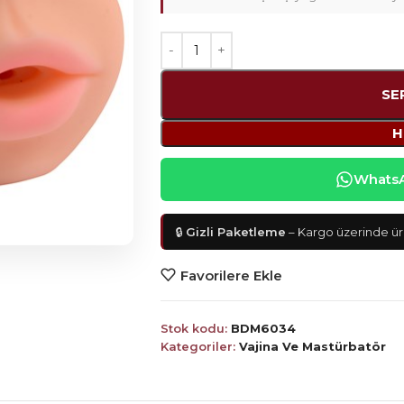
SE
H
WhatsAp
🔒
Gizli Paketleme
– Kargo üzerinde ürü
Favorilere Ekle
Stok kodu:
BDM6034
Kategoriler:
Vajina Ve Mastürbatör