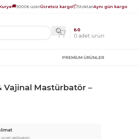
🚚
📦
Kurye
5000₺ üzeri
Ücretsiz kargo
Stoktan
Aynı gün kargo
₺
0
0
adet ürün
PREMIUM ÜRÜNLER
& Vajinal Mastürbatör –
slimat
 ücreti değişebilir