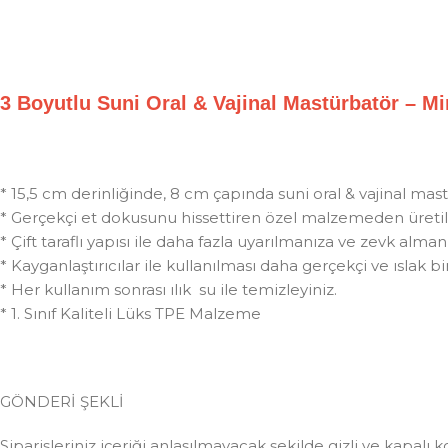
3 Boyutlu Suni Oral & Vajinal Mastürbatör 
* 15,5 cm derinliğinde, 8 cm çapında suni oral & vajinal mas
* Gerçekçi et dokusunu hissettiren özel malzemeden üretil
* Çift taraflı yapısı ile daha fazla uyarılmanıza ve zevk almanı
* Kayganlaştırıcılar ile kullanılması daha gerçekçi ve ıslak bir 
* Her kullanım sonrası ılık su ile temizleyiniz.
* 1. Sınıf Kaliteli Lüks TPE Malzeme
GÖNDERİ ŞEKLİ
Siparişleriniz içeriği anlaşılmayacak şekilde gizli ve kapalı k