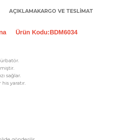
AÇIKLAMA
KARGO VE TESLIMAT
– Mina Ürün Kodu:BDM6034
türbatör.
miştir.
zı sağlar.
his yaratır.
olide gönderilir.