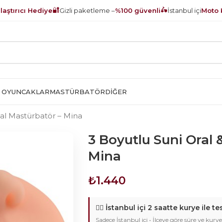
🔐
🛵
aştırıcı Hediye
Gizli paketleme –
%100 güvenli
İstanbul içi
Moto 
 OYUNCAKLAR
MASTÜRBATÖR
DIĞER
nal Mastürbatör – Mina
3 Boyutlu Suni Oral 
Mina
₺
1.440
🚴‍♂️
İstanbul içi 2 saatte kurye ile te
Sadece İstanbul içi • İlçeye göre süre ve kurye