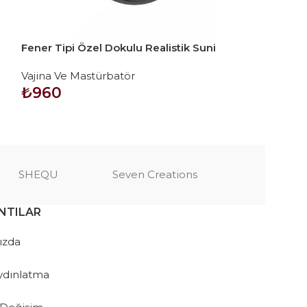
Fener Tipi Özel Dokulu Realistik Suni
Titreşimli Real
Vajina Mastürbatör
Mastürbatör
Vajina Ve Mastürbatör
Vajina Ve Mast
₺
960
₺
2.760
SEPETE EKLE
SEPETE EKLE
SHEQU
Seven Creations
NTILAR
ızda
ydınlatma