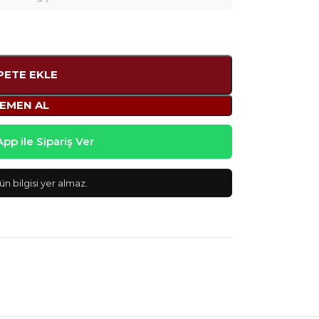
PETE EKLE
EMEN AL
p ile Sipariş Ver
n bilgisi yer almaz.