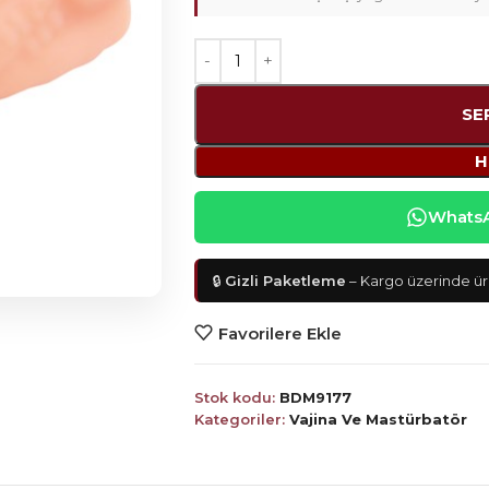
SE
H
WhatsAp
🔒
Gizli Paketleme
– Kargo üzerinde ürü
Favorilere Ekle
Stok kodu:
BDM9177
Kategoriler:
Vajina Ve Mastürbatör