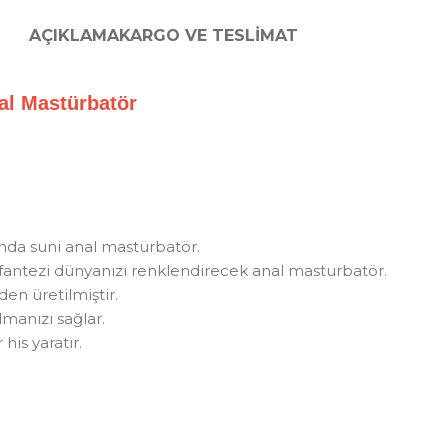
AÇIKLAMA
KARGO VE TESLIMAT
Anal Mastürbatör
nda suni anal mastürbatör.
i fantezi dünyanızı renklendirecek anal masturbatör.
en üretilmiştir.
almanızı sağlar.
his yaratır.