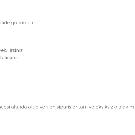
olide gönderilir.
bilirsiniz.
lirsiniz.
i altında olup verilen siparişler tam ve eksiksiz olarak müşt