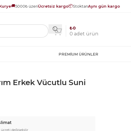
🚚
📦
Kurye
5000₺ üzeri
Ücretsiz kargo
Stoktan
Aynı gün kargo
₺
0
0
adet ürün
PREMIUM ÜRÜNLER
arım Erkek Vücutlu Suni
slimat
 ücreti değişebilir