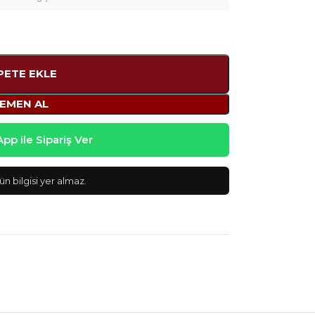
PETE EKLE
EMEN AL
p ile Sipariş Ver
n bilgisi yer almaz.