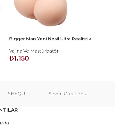
Bigger Man Yeni Nesil Ultra Realistik
Fener Tipi 7 T
Mastürbatör ve Penis Kılıfı
Realistik Suni 
Vajina Ve Mastürbatör
Vajina Ve Mast
Mastürbatör
₺
1.150
₺
1.535
SEPETE EKLE
SEPETE EKLE
SHEQU
Seven Creations
NTILAR
ızda