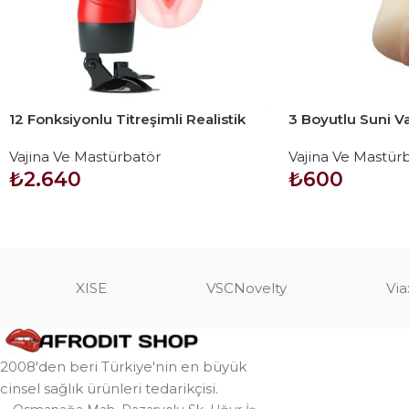
12 Fonksiyonlu Titreşimli Realistik
3 Boyutlu Suni Va
Suni Vajina Mastürbatör
HUANZI
Vajina Ve Mastürbatör
Vajina Ve Mastür
₺
2.640
₺
600
SEPETE EKLE
SEPETE EKLE
XISE
VSCNovelty
Via
2008'den beri Türkiye'nin en büyük
cinsel sağlık ürünleri tedarikçisi.