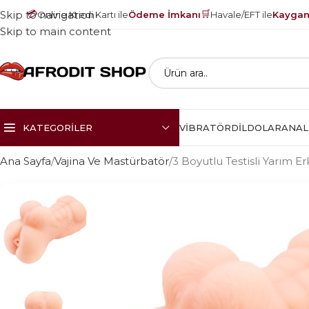
💳
🛒
Skip to navigation
Online Kredi Kartı ile
Ödeme İmkanı
Havale/EFT ile
Kayganl
Skip to main content
KATEGORILER
VIBRATÖR
DILDOLAR
ANAL
Ana Sayfa
Vajina Ve Mastürbatör
3 Boyutlu Testisli Yarım 