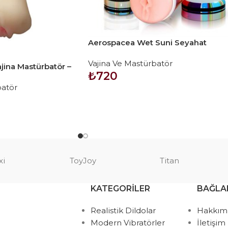
Aerospacea Wet Suni Seyahat
Vajinası
Vajina Ve Mastürbatör
jina Mastürbatör –
₺
720
batör
SEPETE EKLE
xi
ToyJoy
Titan
KATEGORILER
BAĞLA
Realistik Dildolar
Hakkım
Modern Vibratörler
İletişim