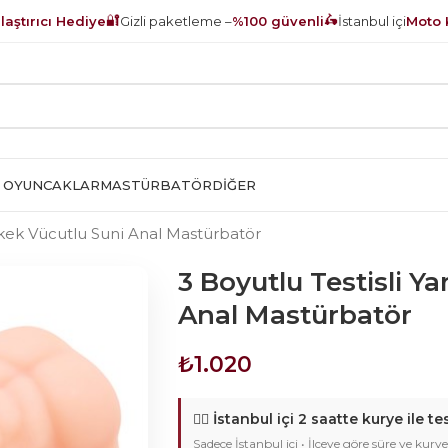
🔐
🛵
aştırıcı Hediye
Gizli paketleme –
%100 güvenli
İstanbul içi
Moto 
 OYUNCAKLAR
MASTÜRBATÖR
DIĞER
Erkek Vücutlu Suni Anal Mastürbatör
3 Boyutlu Testisli Y
Anal Mastürbatör
₺
1.020
🚴‍♂️
İstanbul içi 2 saatte kurye ile te
Sadece İstanbul içi • İlçeye göre süre ve kurye