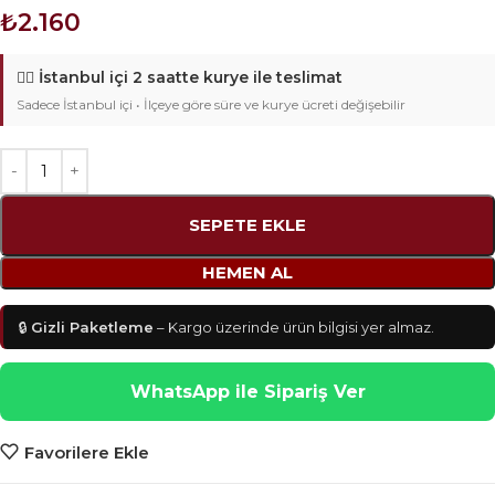
₺
2.160
🚴‍♂️
İstanbul içi 2 saatte kurye ile teslimat
Sadece İstanbul içi • İlçeye göre süre ve kurye ücreti değişebilir
SEPETE EKLE
HEMEN AL
🔒
Gizli Paketleme
– Kargo üzerinde ürün bilgisi yer almaz.
WhatsApp ile Sipariş Ver
Favorilere Ekle