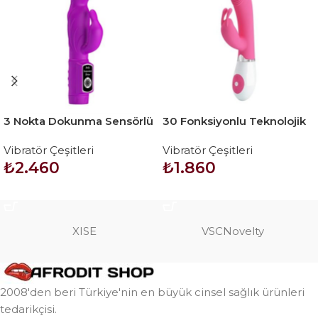
3 Nokta Dokunma Sensörlü
30 Fonksiyonlu Teknolojik
Teknolojik Vibratör
Klitoris Uyarıcılı Tavşan
Vibratör Çeşitleri
Vibratör Çeşitleri
Vibratör Penis – Gene
₺
2.460
₺
1.860
SEPETE EKLE
SEPETE EKLE
XISE
VSCNovelty
2008'den beri Türkiye'nin en büyük cinsel sağlık ürünleri
tedarikçisi.