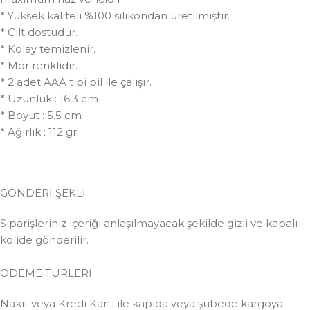
* Yüksek kaliteli %100 silikondan üretilmiştir.
* Cilt dostudur.
* Kolay temizlenir.
* Mor renklidir.
* 2 adet AAA tipi pil ile çalışır.
* Uzunluk : 16.3 cm
* Boyut : 5.5 cm
* Ağırlık : 112 gr
GÖNDERİ ŞEKLİ
Siparişleriniz içeriği anlaşılmayacak şekilde gizli ve kapalı
kolide gönderilir.
ÖDEME TÜRLERİ
Nakit veya Kredi Kartı ile kapıda veya şubede kargoya