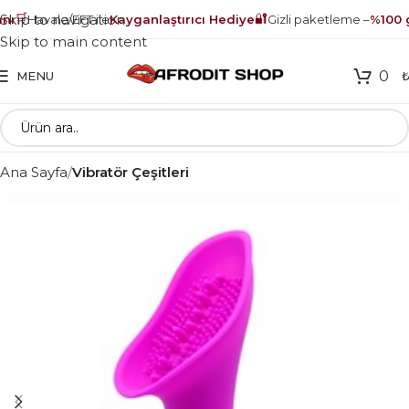
🛒
🔐
Skip to navigation
ı
Havale/EFT ile
Kayganlaştırıcı Hediye
Gizli paketleme –
%100 g
Skip to main content
0
MENU
Ana Sayfa
Vibratör Çeşitleri