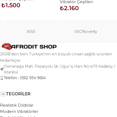
Vibratör Çeşitleri
Vibratör Dildo – Cvelyn
₺
1.500
₺
2.160
SEPETE EKLE
SEPETE EKLE
XISE
VSCNovelty
2008'den beri Türkiye'nin en büyük cinsel sağlık ürünleri
tedarikçisi.
Osmanağa Mah. Pazaryolu Sk. Uğur İş Hanı No:4/19 Kadıköy /
İstanbul
Telefon : 0552 934 9654
KATEGORILER
Realistik Dildolar
Modern Vibratörler