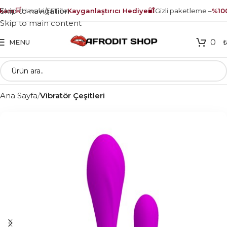
🛒
🔐
Skip to navigation
anı
Havale/EFT ile
Kayganlaştırıcı Hediye
Gizli paketleme –
%100 
Skip to main content
0
MENU
Ana Sayfa
Vibratör Çeşitleri