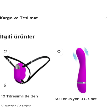
Kargo ve Teslimat
İlgili ürünler
10 Titreşimli Belden
30 Fonksiyonlu G-Spot
Bağlamalı Çamaşır İçi
Teknolojik Titreşimli
Vibratör Çeşitleri
Vajinal Vibratör