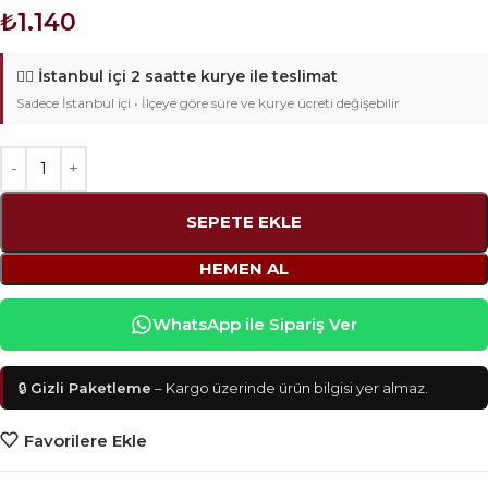
₺
1.140
🚴‍♂️
İstanbul içi 2 saatte kurye ile teslimat
Sadece İstanbul içi • İlçeye göre süre ve kurye ücreti değişebilir
SEPETE EKLE
HEMEN AL
WhatsApp ile Sipariş Ver
🔒
Gizli Paketleme
– Kargo üzerinde ürün bilgisi yer almaz.
Favorilere Ekle