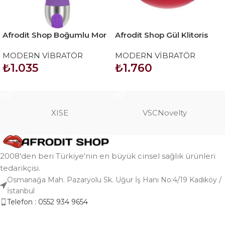
Afrodit Shop Boğumlu Mor
Afrodit Shop Gül Klitoris
Vibratör
Emişli Vibratör
MODERN VİBRATÖR
MODERN VİBRATÖR
₺
1.035
₺
1.760
SEPETE EKLE
SEPETE EKLE
XISE
VSCNovelty
2008'den beri Türkiye'nin en büyük cinsel sağlık ürünleri
tedarikçisi.
Osmanağa Mah. Pazaryolu Sk. Uğur İş Hanı No:4/19 Kadıköy /
İstanbul
Telefon : 0552 934 9654