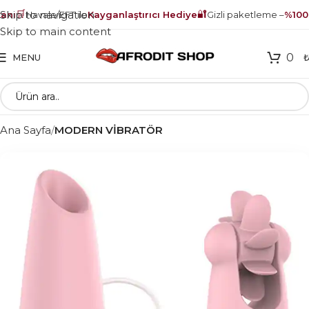
🛒
🔐
Skip to navigation
nı
Havale/EFT ile
Kayganlaştırıcı Hediye
Gizli paketleme –
%100 
Skip to main content
0
MENU
Ana Sayfa
MODERN VİBRATÖR