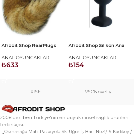
Afrodit Shop RearPlugs
Afrodit Shop Silikon Anal
Uzun Kuyruklu Anal Tıkaç
Tıkaç
ANAL OYUNCAKLAR
ANAL OYUNCAKLAR
₺
633
₺
154
SEPETE EKLE
SEPETE EKLE
XISE
VSCNovelty
2008'den beri Türkiye'nin en büyük cinsel sağlık ürünleri
tedarikçisi.
Osmanağa Mah. Pazaryolu Sk. Uğur İş Hanı No:4/19 Kadıköy /