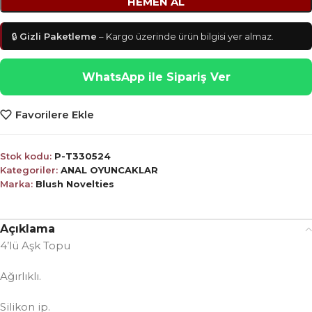
HEMEN AL
🔒
Gizli Paketleme
– Kargo üzerinde ürün bilgisi yer almaz.
WhatsApp ile Sipariş Ver
Favorilere Ekle
Stok kodu:
P-T330524
Kategoriler:
ANAL OYUNCAKLAR
Marka:
Blush Novelties
Açıklama
4’lü Aşk Topu
Ağırlıklı.
Silikon ip.