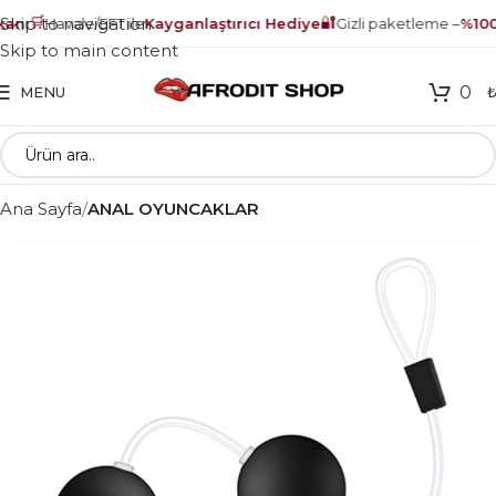
🛒
🔐
Skip to navigation
anı
Havale/EFT ile
Kayganlaştırıcı Hediye
Gizli paketleme –
%100 
Skip to main content
0
MENU
Ana Sayfa
ANAL OYUNCAKLAR