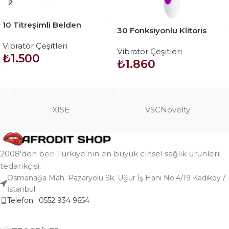
10 Titreşimli Belden
30 Fonksiyonlu Klitoris
Bağlamalı Çamaşır İçi
Uyarıcılı Teknolojik Vibratör
Vibratör Çeşitleri
Vajinal Vibratör
Vibratör Çeşitleri
– Newman
₺
1.500
₺
1.860
SEPETE EKLE
SEPETE EKLE
XISE
VSCNovelty
2008'den beri Türkiye'nin en büyük cinsel sağlık ürünleri
tedarikçisi.
Osmanağa Mah. Pazaryolu Sk. Uğur İş Hanı No:4/19 Kadıköy /
İstanbul
Telefon : 0552 934 9654