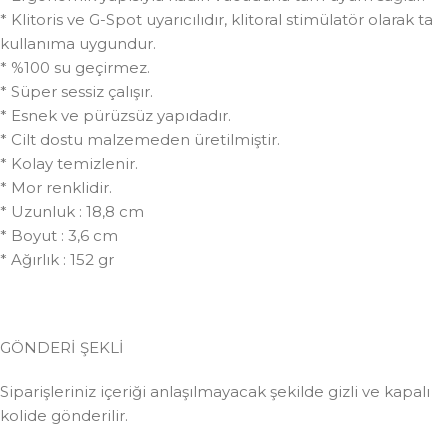
* Klitoris ve G-Spot uyarıcılıdır, klitoral stimülatör olarak ta
kullanıma uygundur.
* %100 su geçirmez.
* Süper sessiz çalışır.
* Esnek ve pürüzsüz yapıdadır.
* Cilt dostu malzemeden üretilmiştir.
* Kolay temizlenir.
* Mor renklidir.
* Uzunluk : 18,8 cm
* Boyut : 3,6 cm
* Ağırlık : 152 gr
GÖNDERİ ŞEKLİ
Siparişleriniz içeriği anlaşılmayacak şekilde gizli ve kapalı
kolide gönderilir.