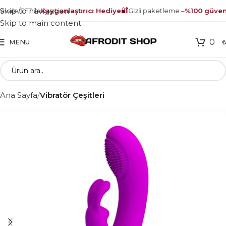
🔐
Skip to navigation
vale/EFT ile
Kayganlaştırıcı Hediye
Gizli paketleme –
%100 güvenl
Skip to main content
0
MENU
Ana Sayfa
Vibratör Çeşitleri