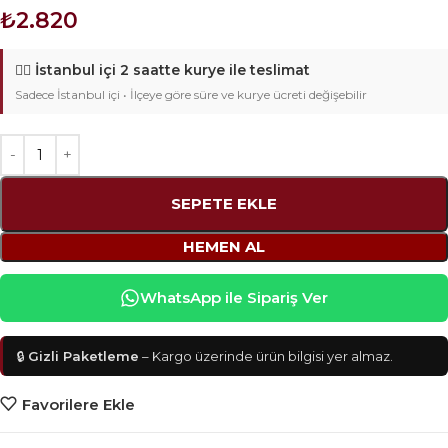
₺
2.820
🚴‍♂️
İstanbul içi 2 saatte kurye ile teslimat
Sadece İstanbul içi • İlçeye göre süre ve kurye ücreti değişebilir
SEPETE EKLE
HEMEN AL
WhatsApp ile Sipariş Ver
🔒
Gizli Paketleme
– Kargo üzerinde ürün bilgisi yer almaz.
Favorilere Ekle