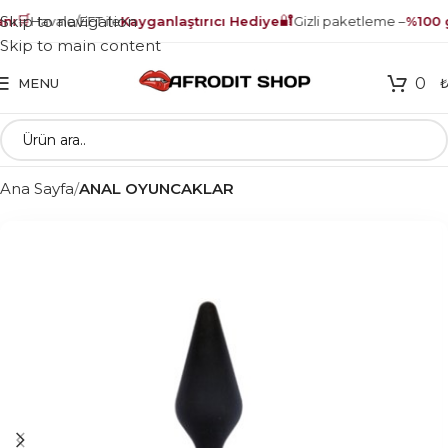
🛒
🔐
Skip to navigation
ı
Havale/EFT ile
Kayganlaştırıcı Hediye
Gizli paketleme –
%100 g
Skip to main content
0
MENU
Ana Sayfa
ANAL OYUNCAKLAR