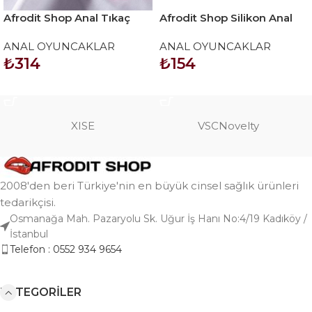
Afrodit Shop Anal Tıkaç
Afrodit Shop Silikon Anal
Karışık Renklerde
Tıkaç
ANAL OYUNCAKLAR
ANAL OYUNCAKLAR
70*135MM 39 GR
₺
314
₺
154
SEPETE EKLE
SEPETE EKLE
XISE
VSCNovelty
2008'den beri Türkiye'nin en büyük cinsel sağlık ürünleri
tedarikçisi.
Osmanağa Mah. Pazaryolu Sk. Uğur İş Hanı No:4/19 Kadıköy /
İstanbul
Telefon : 0552 934 9654
KATEGORILER