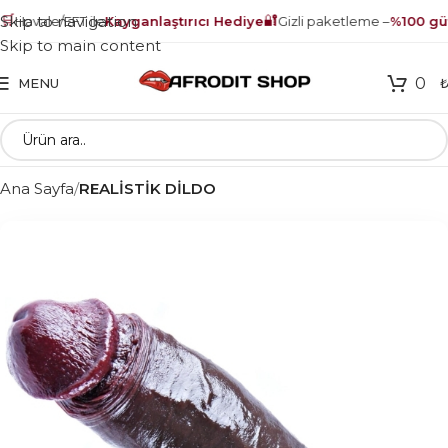

🔐
Skip to navigation
Havale/EFT ile
Kayganlaştırıcı Hediye
Gizli paketleme –
%100 güve
Skip to main content
0
MENU
Ana Sayfa
REALİSTİK DİLDO