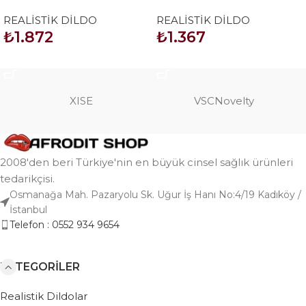
Ultra Soft Dude 2
Gerçekçi Testisli Dildo
REALİSTİK DİLDO
REALİSTİK DİLDO
Penis 19cm model1
₺
1.872
₺
1.367
SEPETE EKLE
SEPETE EKLE
XISE
VSCNovelty
2008'den beri Türkiye'nin en büyük cinsel sağlık ürünleri
tedarikçisi.
Osmanağa Mah. Pazaryolu Sk. Uğur İş Hanı No:4/19 Kadıköy /
İstanbul
Telefon : 0552 934 9654
KATEGORILER
Realistik Dildolar