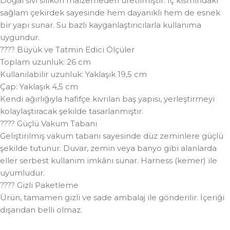
Doğal sıvı silikon malzemeden üretilmiştir. İç kısmındaki
sağlam çekirdek sayesinde hem dayanıklı hem de esnek
bir yapı sunar. Su bazlı kayganlaştırıcılarla kullanıma
uygundur.
???? Büyük ve Tatmin Edici Ölçüler
Toplam uzunluk: 26 cm
Kullanılabilir uzunluk: Yaklaşık 19,5 cm
Çap: Yaklaşık 4,5 cm
Kendi ağırlığıyla hafifçe kıvrılan baş yapısı, yerleştirmeyi
kolaylaştıracak şekilde tasarlanmıştır.
???? Güçlü Vakum Tabanı
Geliştirilmiş vakum tabanı sayesinde düz zeminlere güçlü
şekilde tutunur. Duvar, zemin veya banyo gibi alanlarda
eller serbest kullanım imkânı sunar. Harness (kemer) ile
uyumludur.
???? Gizli Paketleme
Ürün, tamamen gizli ve sade ambalaj ile gönderilir. İçeriği
dışarıdan belli olmaz.