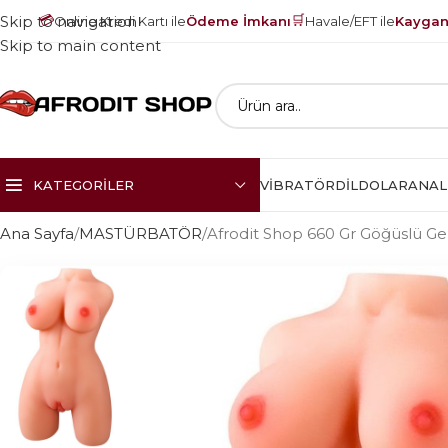
💳
🛒
Skip to navigation
Online Kredi Kartı ile
Ödeme İmkanı
Havale/EFT ile
Kayganl
Skip to main content
KATEGORILER
VIBRATÖR
DILDOLAR
ANAL
Ana Sayfa
MASTÜRBATÖR
Afrodit Shop 660 Gr Göğüslü Ge