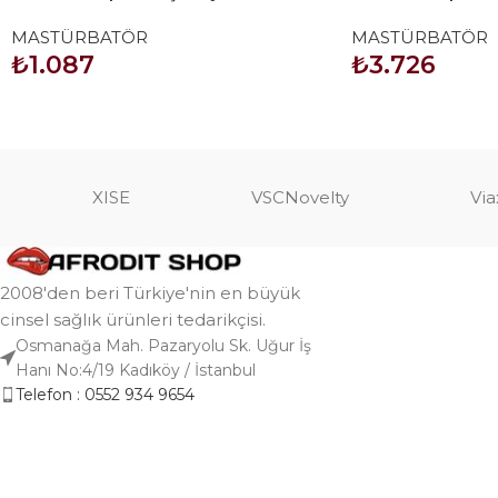
Mastürbatör
Titreşimli Mastür
MASTÜRBATÖR
MASTÜRBATÖR
₺
1.087
₺
3.726
SEPETE EKLE
SEPETE EKLE
XISE
VSCNovelty
Via
2008'den beri Türkiye'nin en büyük
cinsel sağlık ürünleri tedarikçisi.
Osmanağa Mah. Pazaryolu Sk. Uğur İş
Hanı No:4/19 Kadıköy / İstanbul
Telefon : 0552 934 9654