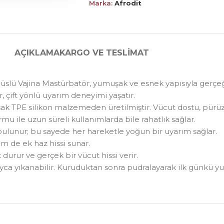
Marka:
Afrodit
AÇIKLAMA
KARGO VE TESLIMAT
Göğüslü Vajina Mastürbatör, yumuşak ve esnek yapısıyla gerç
 çift yönlü uyarım deneyimi yaşatır.
PE silikon malzemeden üretilmiştir. Vücut dostu, pürüzsü
mu ile uzun süreli kullanımlarda bile rahatlık sağlar.
lar bulunur; bu sayede her hareketle yoğun bir uyarım sağlar.
 de ek haz hissi sunar.
 durur ve gerçek bir vücut hissi verir.
layca yıkanabilir. Kuruduktan sonra pudralayarak ilk günkü yu