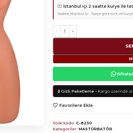
🚴‍♂️
İstanbul içi 2 saatte kurye ile te
Sadece İstanbul içi • İlçeye göre süre ve kurye
SE
H
WhatsAp
🔒
Gizli Paketleme
– Kargo üzerinde ürü
Favorilere Ekle
Stok kodu:
C-8230
Kategoriler:
MASTÜRBATÖR