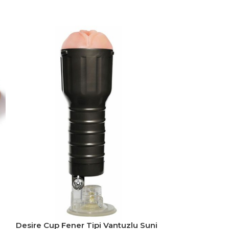
Desire Cup Fener Tipi Vantuzlu Suni
FoxShow M10 