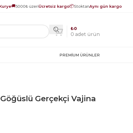
🚚
📦
Kurye
5000₺ üzeri
Ücretsiz kargo
Stoktan
Aynı gün kargo
₺
0
0
adet ürün
PREMIUM ÜRÜNLER
 Göğüslü Gerçekçi Vajina