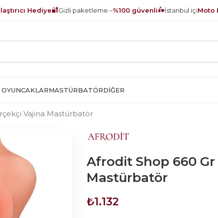
🔐
🛵
aştırıcı Hediye
Gizli paketleme –
%100 güvenli
İstanbul içi
Moto 
 OYUNCAKLAR
MASTÜRBATÖR
DIĞER
rçekçi Vajina Mastürbatör
Afrodit Shop 660 Gr
Mastürbatör
₺
1.132