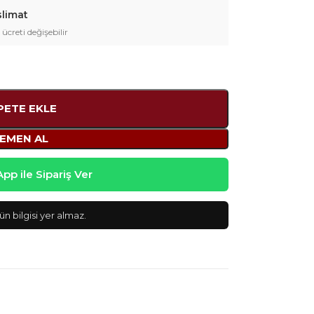
slimat
 ücreti değişebilir
PETE EKLE
EMEN AL
p ile Sipariş Ver
n bilgisi yer almaz.