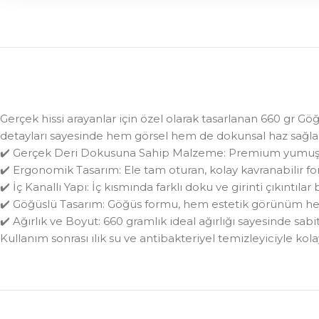
Gerçek hissi arayanlar için özel olarak tasarlanan 660 gr 
detayları sayesinde hem görsel hem de dokunsal haz sağlar,
✔️ Gerçek Deri Dokusuna Sahip Malzeme: Premium yumuşak T
✔️ Ergonomik Tasarım: Ele tam oturan, kolay kavranabilir for
✔️ İç Kanallı Yapı: İç kısmında farklı doku ve girinti çıkıntı
✔️ Göğüslü Tasarım: Göğüs formu, hem estetik görünüm hem
✔️ Ağırlık ve Boyut: 660 gramlık ideal ağırlığı sayesinde sabit
Kullanım sonrası ılık su ve antibakteriyel temizleyiciyle ko