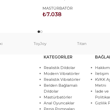
batör
Mastürbatör
MASTÜRBATÖR
₺
7.038
SEPETE EKLE
xi
ToyJoy
Titan
KATEGORILER
BAĞLA
Realistik Dildolar
Hakkım
Modern Vibratörler
İletişim
Realistik Vibratörler
KVKK A
Belden Bağlamalı
Metni
Dildolar
İade ve
Mastürbatörler
Politik
Anal Oyuncaklar
Gizlilik
Penis Pompaları